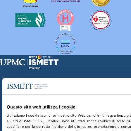
Sede Clinica:
Via E. Tricomi 5 90127 Palermo
Sede Sociale:
Via Discesa dei Giudici 4 90133 Palermo
Capitale sociale:
€2.000.000, interamente versato
Ufficio Registro delle imprese di Palermo
Questo sito web utilizza i cookie
nr. REA PA-201818 P.I. 04544550827
Utilizziamo i cookie tecnici sul nostro sito Web per offrirti l'esperienza p
sui siti di ISMETT S.R.L. Inoltre, sono utilizzati anche cookies di terze p
SOCIETÀ TRASPARENTE
WHISTLEBLOWING
specifiche per la corretta fruizione del sito, ad es. prenotazione o consul
GARE E CONTRATTI
PRIVACY
COOKIE POLICY