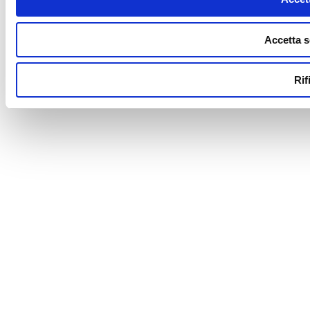
Accetta s
Rif