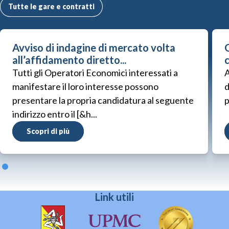
Tutte le gare e contratti
Avviso di indagine di mercato volta
G
all’affidamento diretto...
Tutti gli Operatori Economici interessati a
A
manifestare il loro interesse possono
d
presentare la propria candidatura al seguente
p
indirizzo entro il [&h...
Scopri di più
Link utili