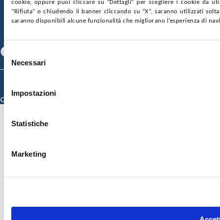
cookie, oppure puoi cliccare su “Dettagli” per scegliere i cookie da uti
SOSTIENICI
MAPPA DEL SITO
ACCESSIBILITÀ
“Rifiuta” o chiudendo il banner cliccando su “X”, saranno utilizzati sol
CONTATTI
saranno disponibili alcune funzionalità che migliorano l’esperienza di nav
SEGUICI SU
Facebook
Linkedin
Youtube
Selezione
Necessari
del
consenso
© 2026 ISMETT (Istituto Mediterraneo per i Trapianti e Terapie ad Alta
Specializzazione)
Impostazioni
Credits
Statistiche
Marketing
Accett