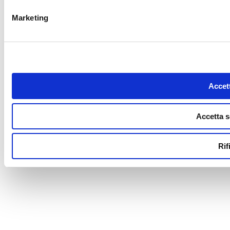
Marketing
Accett
Accetta s
Rif