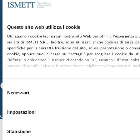
Sede Sociale:
Via Discesa dei Giudici 4 90133 Palermo
Capitale sociale:
€2.000.000, interamente versato
Ufficio Registro delle imprese di Palermo
Questo sito web utilizza i cookie
nr. REA PA-201818 P.I. 04544550827
Utilizziamo i cookie tecnici sul nostro sito Web per offrirti l'esperienza p
sui siti di ISMETT S.R.L. Inoltre, sono utilizzati anche cookies di terze p
SOCIETÀ TRASPARENTE
WHISTLEBLOWING
specifiche per la corretta fruizione del sito, ad es. prenotazione o consul
GARE E CONTRATTI
PRIVACY
COOKIE POLICY
cookie, oppure puoi cliccare su “Dettagli” per scegliere i cookie da uti
SOSTIENICI
MAPPA DEL SITO
ACCESSIBILITÀ
“Rifiuta” o chiudendo il banner cliccando su “X”, saranno utilizzati sol
CONTATTI
saranno disponibili alcune funzionalità che migliorano l’esperienza di nav
SEGUICI SU
Facebook
Linkedin
Youtube
Selezione
Necessari
del
consenso
© 2026 ISMETT (Istituto Mediterraneo per i Trapianti e Terapie ad Alta
Specializzazione)
Impostazioni
Credits
Statistiche