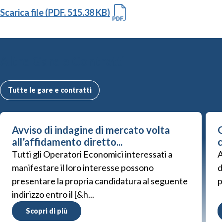
Scarica file (PDF, 515.38 KB)
Altre Gare e Contratti
Tutte le gare e contratti
Avviso di indagine di mercato volta
G
all’affidamento diretto...
Tutti gli Operatori Economici interessati a
A
manifestare il loro interesse possono
d
presentare la propria candidatura al seguente
p
indirizzo entro il [&h...
Scopri di più