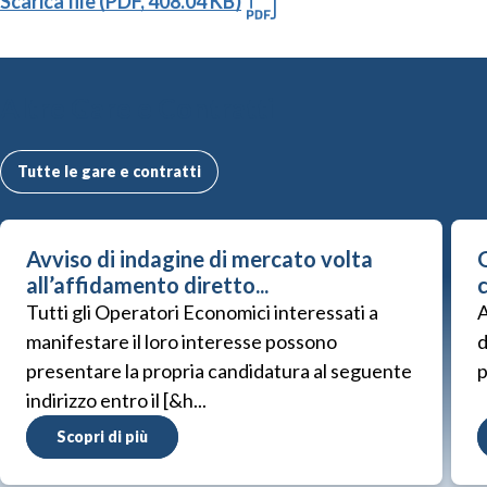
Scarica file (PDF, 408.04 KB)
Altre Gare e Contratti
Tutte le gare e contratti
Avviso di indagine di mercato volta
G
all’affidamento diretto...
Tutti gli Operatori Economici interessati a
A
manifestare il loro interesse possono
d
presentare la propria candidatura al seguente
p
indirizzo entro il [&h...
Scopri di più