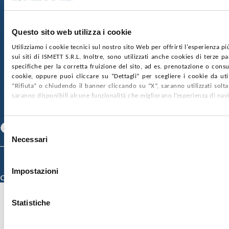
Capitale sociale:
€2.000.000, interamente versato
Ufficio Registro delle imprese di Palermo
Questo sito web utilizza i cookie
nr. REA PA-201818 P.I. 04544550827
Utilizziamo i cookie tecnici sul nostro sito Web per offrirti l'esperienza p
sui siti di ISMETT S.R.L. Inoltre, sono utilizzati anche cookies di terze p
SOCIETÀ TRASPARENTE
WHISTLEBLOWING
specifiche per la corretta fruizione del sito, ad es. prenotazione o consul
GARE E CONTRATTI
PRIVACY
COOKIE POLICY
cookie, oppure puoi cliccare su “Dettagli” per scegliere i cookie da uti
SOSTIENICI
MAPPA DEL SITO
ACCESSIBILITÀ
“Rifiuta” o chiudendo il banner cliccando su “X”, saranno utilizzati sol
CONTATTI
saranno disponibili alcune funzionalità che migliorano l’esperienza di nav
SEGUICI SU
Facebook
Linkedin
Youtube
Selezione
Necessari
del
consenso
© 2026 ISMETT (Istituto Mediterraneo per i Trapianti e Terapie ad Alta
Specializzazione)
Impostazioni
Credits
Statistiche