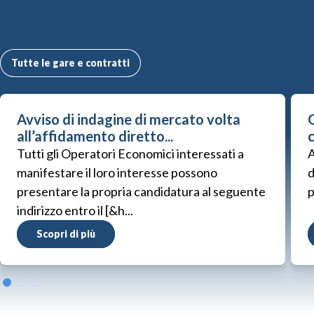
Altre Gare e Contratti
Tutte le gare e contratti
Avviso di indagine di mercato volta
G
all’affidamento diretto...
Tutti gli Operatori Economici interessati a
A
manifestare il loro interesse possono
d
presentare la propria candidatura al seguente
p
indirizzo entro il [&h...
Scopri di più