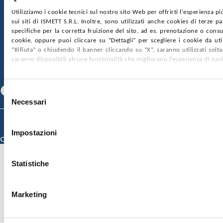
Utilizziamo i cookie tecnici sul nostro sito Web per offrirti l'esperienza p
sui siti di ISMETT S.R.L. Inoltre, sono utilizzati anche cookies di terze p
SOCIETÀ TRASPARENTE
WHISTLEBLOWING
specifiche per la corretta fruizione del sito, ad es. prenotazione o consul
GARE E CONTRATTI
PRIVACY
COOKIE POLICY
cookie, oppure puoi cliccare su “Dettagli” per scegliere i cookie da uti
SOSTIENICI
MAPPA DEL SITO
ACCESSIBILITÀ
“Rifiuta” o chiudendo il banner cliccando su “X”, saranno utilizzati sol
CONTATTI
saranno disponibili alcune funzionalità che migliorano l’esperienza di nav
SEGUICI SU
Facebook
Linkedin
Youtube
Selezione
Necessari
del
consenso
© 2026 ISMETT (Istituto Mediterraneo per i Trapianti e Terapie ad Alta
Specializzazione)
Impostazioni
Credits
Statistiche
Marketing