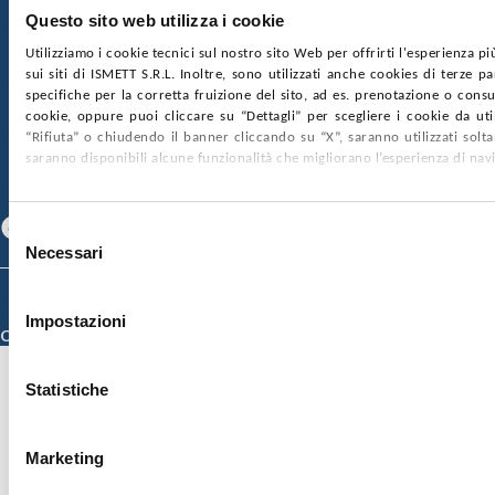
Ufficio Registro delle imprese di Palermo
Questo sito web utilizza i cookie
nr. REA PA-201818 P.I. 04544550827
Utilizziamo i cookie tecnici sul nostro sito Web per offrirti l'esperienza p
sui siti di ISMETT S.R.L. Inoltre, sono utilizzati anche cookies di terze p
SOCIETÀ TRASPARENTE
WHISTLEBLOWING
specifiche per la corretta fruizione del sito, ad es. prenotazione o consul
GARE E CONTRATTI
PRIVACY
COOKIE POLICY
cookie, oppure puoi cliccare su “Dettagli” per scegliere i cookie da uti
SOSTIENICI
MAPPA DEL SITO
ACCESSIBILITÀ
“Rifiuta” o chiudendo il banner cliccando su “X”, saranno utilizzati sol
CONTATTI
saranno disponibili alcune funzionalità che migliorano l’esperienza di nav
SEGUICI SU
Facebook
Linkedin
Youtube
Selezione
Necessari
del
consenso
© 2026 ISMETT (Istituto Mediterraneo per i Trapianti e Terapie ad Alta
Specializzazione)
Impostazioni
Credits
Statistiche
Marketing