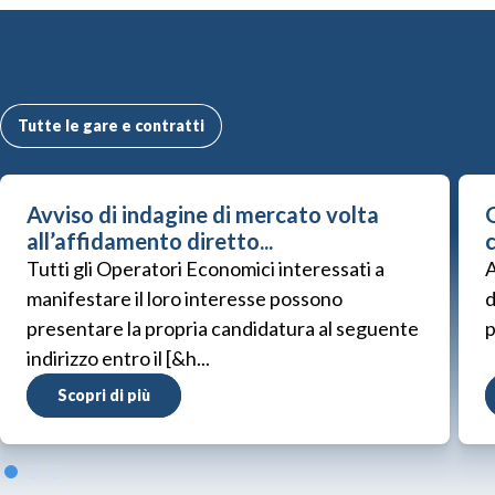
Altre Gare e Contratti
Tutte le gare e contratti
Avviso di indagine di mercato volta
G
all’affidamento diretto...
Tutti gli Operatori Economici interessati a
A
manifestare il loro interesse possono
d
presentare la propria candidatura al seguente
p
indirizzo entro il [&h...
Scopri di più