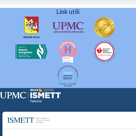
Link utili
Sede Clinica:
Via E. Tricomi 5 90127 Palermo
Sede Sociale:
Via Discesa dei Giudici 4 90133 Palermo
Capitale sociale:
€2.000.000, interamente versato