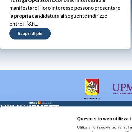
manifestare il loro interesse possono presentare
la propria candidatura al seguente indirizzo
entro il [&h...
Scopri di più
Sede Clinica:
Sede Sociale:
Questo sito web utilizza i
Via E. Tricomi 5 90127 Palermo
Via Discesa dei Giudici 4 
Utilizziamo i cookie tecnici sul
Capitale sociale:
Ufficio Registro delle im