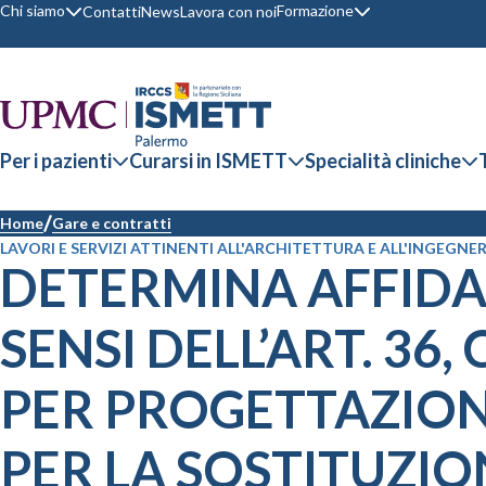
Chi siamo
Formazione
Contatti
News
Lavora con noi
Per i pazienti
Curarsi in ISMETT
Specialità cliniche
Home
Gare e contratti
LAVORI E SERVIZI ATTINENTI ALL'ARCHITETTURA E ALL'INGEGNER
DETERMINA AFFIDAM
SENSI DELL’ART. 36,
PER PROGETTAZIONE 
PER LA SOSTITUZI