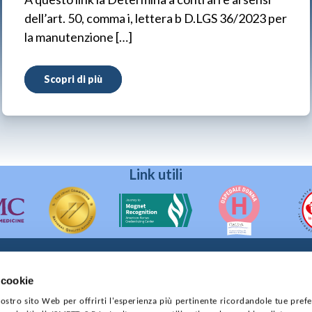
dell’art. 50, comma i, lettera b D.LGS 36/2023 per
la manutenzione […]
Scopri di più
Link utili
 cookie
90133 Palermo
 nostro sito Web per offrirti l'esperienza più pertinente ricordandole tue pref
prese di Palermo