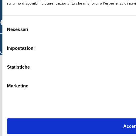
CONTATTI
saranno disponibili alcune funzionalità che migliorano l’esperienza di nav
SEGUICI SU
Facebook
Linkedin
Youtube
Selezione
Necessari
del
consenso
© 2026 ISMETT (Istituto Mediterraneo per i Trapianti e Terapie ad Alta
Specializzazione)
Impostazioni
Credits
Statistiche
Marketing
Accett