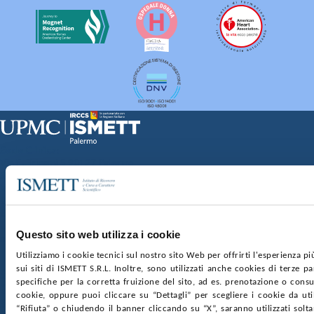
Sede Clinica:
Via E. Tricomi 5 90127 Palermo
Sede Sociale:
Via Discesa dei Giudici 4 90133 Palermo
Capitale sociale:
€2.000.000, interamente versato
Ufficio Registro delle imprese di Palermo
Questo sito web utilizza i cookie
nr. REA PA-201818 P.I. 04544550827
Utilizziamo i cookie tecnici sul nostro sito Web per offrirti l'esperienza p
sui siti di ISMETT S.R.L. Inoltre, sono utilizzati anche cookies di terze p
SOCIETÀ TRASPARENTE
WHISTLEBLOWING
specifiche per la corretta fruizione del sito, ad es. prenotazione o consul
GARE E CONTRATTI
PRIVACY
COOKIE POLICY
cookie, oppure puoi cliccare su “Dettagli” per scegliere i cookie da uti
SOSTIENICI
MAPPA DEL SITO
ACCESSIBILITÀ
“Rifiuta” o chiudendo il banner cliccando su “X”, saranno utilizzati sol