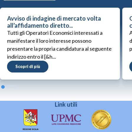
Avviso di indagine di mercato volta
G
all’affidamento diretto...
Tutti gli Operatori Economici interessati a
A
manifestare il loro interesse possono
d
presentare la propria candidatura al seguente
p
indirizzo entro il [&h...
Scopri di più
Link utili