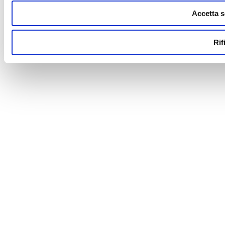
Accetta s
Rif