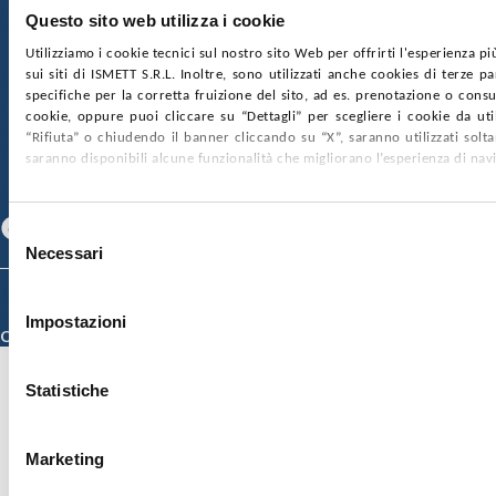
Ufficio Registro delle imprese di Palermo
Questo sito web utilizza i cookie
nr. REA PA-201818 P.I. 04544550827
Utilizziamo i cookie tecnici sul nostro sito Web per offrirti l'esperienza p
sui siti di ISMETT S.R.L. Inoltre, sono utilizzati anche cookies di terze p
SOCIETÀ TRASPARENTE
WHISTLEBLOWING
specifiche per la corretta fruizione del sito, ad es. prenotazione o consul
GARE E CONTRATTI
PRIVACY
COOKIE POLICY
cookie, oppure puoi cliccare su “Dettagli” per scegliere i cookie da uti
SOSTIENICI
MAPPA DEL SITO
ACCESSIBILITÀ
“Rifiuta” o chiudendo il banner cliccando su “X”, saranno utilizzati sol
CONTATTI
saranno disponibili alcune funzionalità che migliorano l’esperienza di nav
SEGUICI SU
Facebook
Linkedin
Youtube
Selezione
Necessari
del
consenso
© 2026 ISMETT (Istituto Mediterraneo per i Trapianti e Terapie ad Alta
Specializzazione)
Impostazioni
Credits
Statistiche
Marketing