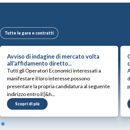
Altre Gare e Contratti
Tutte le gare e contratti
Avviso di indagine di mercato volta
G
all’affidamento diretto...
Tutti gli Operatori Economici interessati a
A
manifestare il loro interesse possono
d
presentare la propria candidatura al seguente
p
indirizzo entro il [&h...
Scopri di più