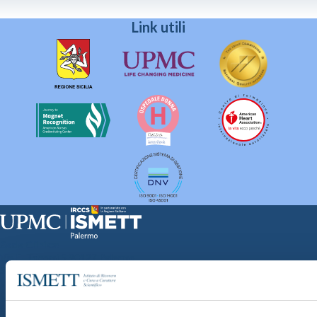
Link utili
Sede Clinica:
Via E. Tricomi 5 90127 Palermo
Sede Sociale:
Via Discesa dei Giudici 4 90133 Palermo
Capitale sociale:
€2.000.000, interamente versato