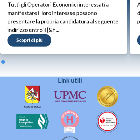
Tutti gli Operatori Economici interessati a
A
manifestare il loro interesse possono
d
presentare la propria candidatura al seguente
p
indirizzo entro il [&h...
Scopri di più
Link utili