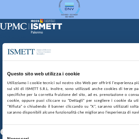
Sede Clinica:
Via E. Tricomi 5 90127 Palermo
Sede Sociale:
Via Discesa dei Giudici 4 90133 Palermo
Capitale sociale:
€2.000.000, interamente versato
Ufficio Registro delle imprese di Palermo
Questo sito web utilizza i cookie
nr. REA PA-201818 P.I. 04544550827
Utilizziamo i cookie tecnici sul nostro sito Web per offrirti l'esperienza p
sui siti di ISMETT S.R.L. Inoltre, sono utilizzati anche cookies di terze p
SOCIETÀ TRASPARENTE
WHISTLEBLOWING
specifiche per la corretta fruizione del sito, ad es. prenotazione o consul
GARE E CONTRATTI
PRIVACY
COOKIE POLICY
cookie, oppure puoi cliccare su “Dettagli” per scegliere i cookie da uti
SOSTIENICI
MAPPA DEL SITO
ACCESSIBILITÀ
“Rifiuta” o chiudendo il banner cliccando su “X”, saranno utilizzati sol
CONTATTI
saranno disponibili alcune funzionalità che migliorano l’esperienza di nav
SEGUICI SU
Facebook
Linkedin
Youtube
Selezione
Necessari