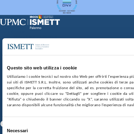
Sede Clinica:
Via E. Tricomi 5 90127 Palermo
Sede Sociale:
Via Discesa dei Giudici 4 90133 Palermo
Capitale sociale:
€2.000.000, interamente versato
Ufficio Registro delle imprese di Palermo
Questo sito web utilizza i cookie
nr. REA PA-201818 P.I. 04544550827
Utilizziamo i cookie tecnici sul nostro sito Web per offrirti l'esperienza p
sui siti di ISMETT S.R.L. Inoltre, sono utilizzati anche cookies di terze p
SOCIETÀ TRASPARENTE
WHISTLEBLOWING
specifiche per la corretta fruizione del sito, ad es. prenotazione o consul
GARE E CONTRATTI
PRIVACY
COOKIE POLICY
cookie, oppure puoi cliccare su “Dettagli” per scegliere i cookie da uti
SOSTIENICI
MAPPA DEL SITO
ACCESSIBILITÀ
“Rifiuta” o chiudendo il banner cliccando su “X”, saranno utilizzati sol
CONTATTI
saranno disponibili alcune funzionalità che migliorano l’esperienza di nav
SEGUICI SU
Facebook
Linkedin
Youtube
Selezione
Necessari
del