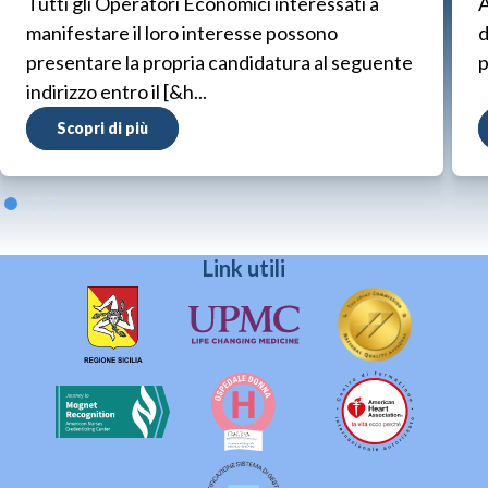
Tutti gli Operatori Economici interessati a
A
manifestare il loro interesse possono
d
presentare la propria candidatura al seguente
p
indirizzo entro il [&h...
Scopri di più
Link utili