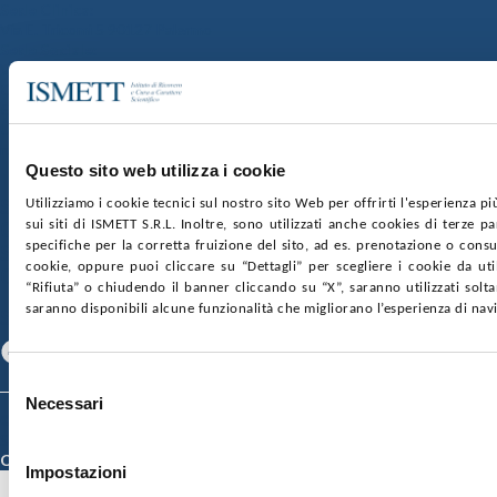
Sede Clinica:
Via E. Tricomi 5 90127 Palermo
Sede Sociale:
Via Discesa dei Giudici 4 90133 Palermo
Capitale sociale:
€2.000.000, interamente versato
Ufficio Registro delle imprese di Palermo
nr. REA PA-201818 P.I. 04544550827
Questo sito web utilizza i cookie
SOCIETÀ TRASPARENTE
WHISTLEBLOWING
Utilizziamo i cookie tecnici sul nostro sito Web per offrirti l'esperienza p
GARE E CONTRATTI
sui siti di ISMETT S.R.L. Inoltre, sono utilizzati anche cookies di terze p
PRIVACY
COOKIE POLICY
specifiche per la corretta fruizione del sito, ad es. prenotazione o consul
SOSTIENICI
MAPPA DEL SITO
ACCESSIBILITÀ
cookie, oppure puoi cliccare su “Dettagli” per scegliere i cookie da uti
CONTATTI
“Rifiuta” o chiudendo il banner cliccando su “X”, saranno utilizzati sol
saranno disponibili alcune funzionalità che migliorano l’esperienza di nav
SEGUICI SU
Facebook
Linkedin
Youtube
Selezione
Necessari
del
© 2026 ISMETT (Istituto Mediterraneo per i Trapianti e Terapie ad Alta
consenso
Specializzazione)
Credits
Impostazioni