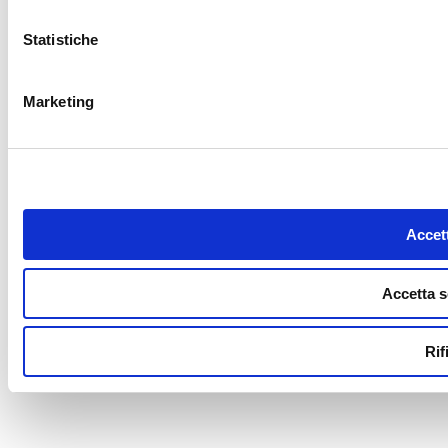
Statistiche
Marketing
Accett
Accetta s
Rif