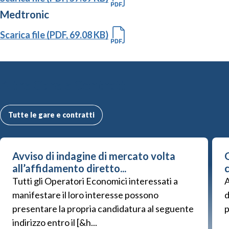
Medtronic
Scarica file (PDF, 69.08 KB)
Altre Gare e Contratti
Tutte le gare e contratti
Avviso di indagine di mercato volta
G
all’affidamento diretto...
Tutti gli Operatori Economici interessati a
A
manifestare il loro interesse possono
d
presentare la propria candidatura al seguente
p
indirizzo entro il [&h...