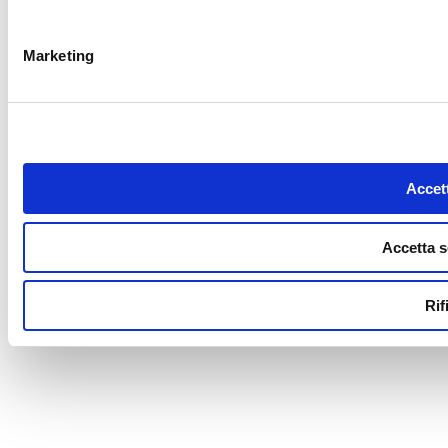
Marketing
Accett
Accetta s
Rif