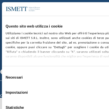
Via E. Tricomi 5 90127 Palermo
Sede Sociale:
Via Discesa dei Giudici 4 90133 Palermo
Capitale sociale:
€2.000.000, interamente versato
Ufficio Registro delle imprese di Palermo
Questo sito web utilizza i cookie
nr. REA PA-201818 P.I. 04544550827
Utilizziamo i cookie tecnici sul nostro sito Web per offrirti l'esperienza p
sui siti di ISMETT S.R.L. Inoltre, sono utilizzati anche cookies di terze p
SOCIETÀ TRASPARENTE
WHISTLEBLOWING
specifiche per la corretta fruizione del sito, ad es. prenotazione o consul
GARE E CONTRATTI
PRIVACY
COOKIE POLICY
cookie, oppure puoi cliccare su “Dettagli” per scegliere i cookie da uti
SOSTIENICI
MAPPA DEL SITO
ACCESSIBILITÀ
“Rifiuta” o chiudendo il banner cliccando su “X”, saranno utilizzati sol
CONTATTI
saranno disponibili alcune funzionalità che migliorano l’esperienza di nav
SEGUICI SU
Facebook
Linkedin
Youtube
Selezione
Necessari
del
consenso
© 2026 ISMETT (Istituto Mediterraneo per i Trapianti e Terapie ad Alta
Specializzazione)
Impostazioni
Credits
Statistiche