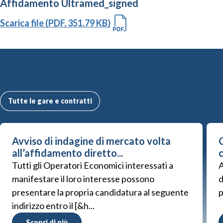
Affidamento Ultramed_signed
Scarica file (PDF, 351.79 KB)
Altre Gare e Contratti
Tutte le gare e contratti
Avviso di indagine di mercato volta
G
all’affidamento diretto...
Tutti gli Operatori Economici interessati a
A
manifestare il loro interesse possono
d
presentare la propria candidatura al seguente
p
indirizzo entro il [&h...
Scopri di più