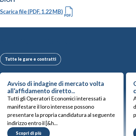
Scarica file (PDF, 1.22 MB)
Altre Gare e Contratti
Tutte le gare e contratti
Avviso di indagine di mercato volta
G
all’affidamento diretto...
Tutti gli Operatori Economici interessati a
A
manifestare il loro interesse possono
d
presentare la propria candidatura al seguente
p
indirizzo entro il [&h...
Scopri di più