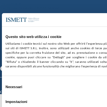
Sede Sociale:
Via Discesa dei Giudici 4 90133 Palermo
Capitale sociale:
€2.000.000, interamente versato
Ufficio Registro delle imprese di Palermo
nr. REA PA-201818 P.I. 04544550827
Questo sito web utilizza i cookie
SOCIETÀ TRASPARENTE
WHISTLEBLOWING
GARE E CONTRATTI
PRIVACY
COOKIE POLICY
Utilizziamo i cookie tecnici sul nostro sito Web per offrirti l'esperienza p
SOSTIENICI
MAPPA DEL SITO
ACCESSIBILITÀ
sui siti di ISMETT S.R.L. Inoltre, sono utilizzati anche cookies di terze p
CONTATTI
specifiche per la corretta fruizione del sito, ad es. prenotazione o consul
cookie, oppure puoi cliccare su “Dettagli” per scegliere i cookie da uti
SEGUICI SU
“Rifiuta” o chiudendo il banner cliccando su “X”, saranno utilizzati sol
saranno disponibili alcune funzionalità che migliorano l’esperienza di nav
Facebook
Linkedin
Youtube
Selezione
© 2026 ISMETT (Istituto Mediterraneo per i Trapianti e Terapie ad Alta
Necessari
Specializzazione)
del
Credits
consenso
Impostazioni