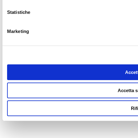
Statistiche
Marketing
Accett
Accetta s
Rif