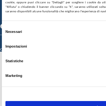
GARE E CONTRATTI
PRIVACY
COOKIE POLICY
cookie, oppure puoi cliccare su “Dettagli” per scegliere i cookie da uti
SOSTIENICI
MAPPA DEL SITO
ACCESSIBILITÀ
“Rifiuta” o chiudendo il banner cliccando su “X”, saranno utilizzati sol
CONTATTI
saranno disponibili alcune funzionalità che migliorano l’esperienza di nav
SEGUICI SU
Facebook
Linkedin
Youtube
Selezione
Necessari
del
consenso
© 2026 ISMETT (Istituto Mediterraneo per i Trapianti e Terapie ad Alta
Specializzazione)
Impostazioni
Credits
Statistiche
Marketing