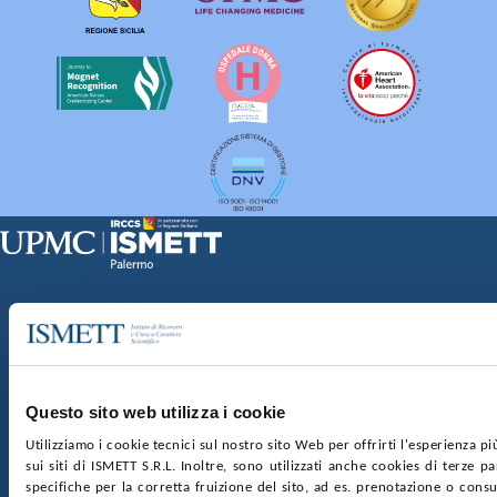
Sede Clinica:
Via E. Tricomi 5 90127 Palermo
Sede Sociale:
Via Discesa dei Giudici 4 90133 Palermo
Capitale sociale:
€2.000.000, interamente versato
Ufficio Registro delle imprese di Palermo
Questo sito web utilizza i cookie
nr. REA PA-201818 P.I. 04544550827
Utilizziamo i cookie tecnici sul nostro sito Web per offrirti l'esperienza p
sui siti di ISMETT S.R.L. Inoltre, sono utilizzati anche cookies di terze p
SOCIETÀ TRASPARENTE
WHISTLEBLOWING
specifiche per la corretta fruizione del sito, ad es. prenotazione o consul