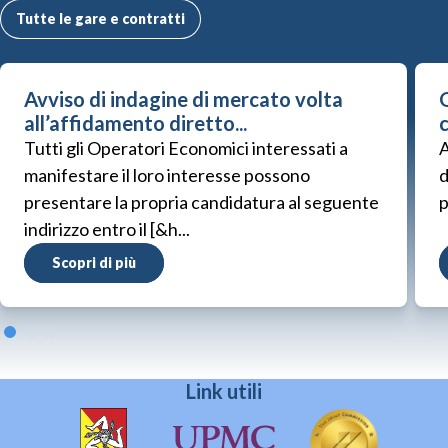
Tutte le gare e contratti
Avviso di indagine di mercato volta
G
all’affidamento diretto...
Tutti gli Operatori Economici interessati a
A
manifestare il loro interesse possono
d
presentare la propria candidatura al seguente
p
indirizzo entro il [&h...
Scopri di più
Link utili