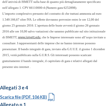
dell’attività di ISMETT sulla base di quanto più dettagliatamente specificato
nell’allegato 1. CPV 66110000-4 (Numero gara 6252898).
L’importo complessivo presunto del contratto di che trattasi ammonta ad euro
1.549.166,67 oltre IVA. Le offerte dovranno pervenire entro le ore 12,00 del
giorno 25 gennaio 2016. L’apertura delle buste avverrà il giorno 26 gennaio
2016 alle ore 10,00 salvo variazioni che saranno pubblicate sul sito istituzionale
www.ismett.edu
di ISMETT,
, che le Imprese interessate sono all’uopo invitate a
consultare. I rappresentanti delle imprese che ne hanno interesse possono
presenziare. Il bando integrale di gara, inviato alla G.U.U.E. il giorno 1 dicembre
2015, verrà pubblicato sulla G.U.R.S. Gli interessati possono scaricare
gratuitamente il bando integrale, il capitolato di gara e relativi allegati dal
presente sito internet .
Allegati 3 e 4
Scarica file (PDF, 106 KB)
Allegato n 1