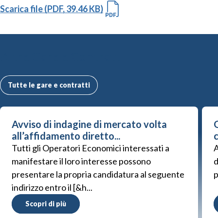
Scarica file (PDF, 39.46 KB)
Altre Gare e Contratti
Tutte le gare e contratti
Avviso di indagine di mercato volta
G
all’affidamento diretto...
Tutti gli Operatori Economici interessati a
A
manifestare il loro interesse possono
d
presentare la propria candidatura al seguente
p
indirizzo entro il [&h...
Scopri di più