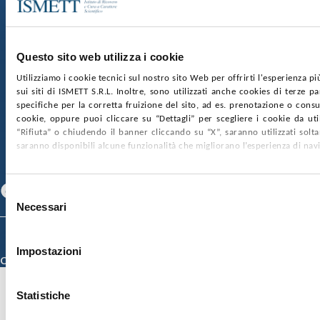
Via Discesa dei Giudici 4 90133 Palermo
Capitale sociale:
€2.000.000, interamente versato
Ufficio Registro delle imprese di Palermo
Questo sito web utilizza i cookie
nr. REA PA-201818 P.I. 04544550827
Utilizziamo i cookie tecnici sul nostro sito Web per offrirti l'esperienza p
sui siti di ISMETT S.R.L. Inoltre, sono utilizzati anche cookies di terze p
SOCIETÀ TRASPARENTE
WHISTLEBLOWING
specifiche per la corretta fruizione del sito, ad es. prenotazione o consul
GARE E CONTRATTI
PRIVACY
COOKIE POLICY
cookie, oppure puoi cliccare su “Dettagli” per scegliere i cookie da uti
SOSTIENICI
MAPPA DEL SITO
ACCESSIBILITÀ
“Rifiuta” o chiudendo il banner cliccando su “X”, saranno utilizzati sol
CONTATTI
saranno disponibili alcune funzionalità che migliorano l’esperienza di nav
SEGUICI SU
Facebook
Linkedin
Youtube
Selezione
Necessari
del
consenso
© 2026 ISMETT (Istituto Mediterraneo per i Trapianti e Terapie ad Alta
Specializzazione)
Impostazioni
Credits
Statistiche