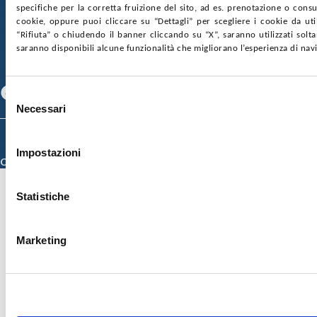
SOCIETÀ TRASPARENTE
WHISTLEBLOWING
specifiche per la corretta fruizione del sito, ad es. prenotazione o consul
GARE E CONTRATTI
PRIVACY
COOKIE POLICY
cookie, oppure puoi cliccare su “Dettagli” per scegliere i cookie da uti
SOSTIENICI
MAPPA DEL SITO
ACCESSIBILITÀ
“Rifiuta” o chiudendo il banner cliccando su “X”, saranno utilizzati sol
CONTATTI
saranno disponibili alcune funzionalità che migliorano l’esperienza di nav
SEGUICI SU
Facebook
Linkedin
Youtube
Selezione
Necessari
del
consenso
© 2026 ISMETT (Istituto Mediterraneo per i Trapianti e Terapie ad Alta
Specializzazione)
Impostazioni
Credits
Statistiche
Marketing