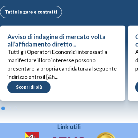
Tutte le gare e contratti
Avviso di indagine di mercato volta
G
all’affidamento diretto...
Tutti gli Operatori Economici interessati a
A
manifestare il loro interesse possono
d
presentare la propria candidatura al seguente
p
indirizzo entro il [&h...
Scopri di più
Link utili