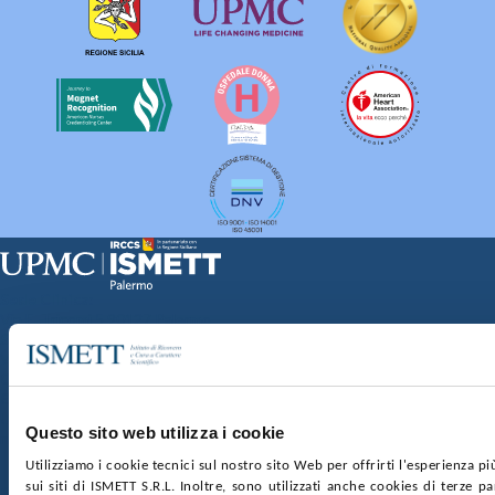
Sede Clinica:
Via E. Tricomi 5 90127 Palermo
Sede Sociale:
Via Discesa dei Giudici 4 90133 Palermo
Capitale sociale:
€2.000.000, interamente versato
Ufficio Registro delle imprese di Palermo
Questo sito web utilizza i cookie
nr. REA PA-201818 P.I. 04544550827
Utilizziamo i cookie tecnici sul nostro sito Web per offrirti l'esperienza p
sui siti di ISMETT S.R.L. Inoltre, sono utilizzati anche cookies di terze p