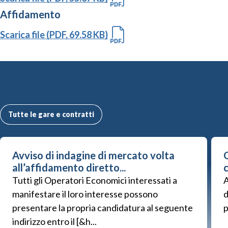
Affidamento
Scarica file (PDF, 69.58 KB)
Altre Gare e Contratti
Tutte le gare e contratti
Avviso di indagine di mercato volta
G
all’affidamento diretto...
Tutti gli Operatori Economici interessati a
A
manifestare il loro interesse possono
d
presentare la propria candidatura al seguente
p
indirizzo entro il [&h...