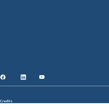
Sede Clinica:
Via E. Tricomi 5 90127 Palermo
Sede Sociale:
Via Discesa dei Giudici 4 90133 Palermo
Capitale sociale:
€2.000.000, interamente versato
Ufficio Registro delle imprese di Palermo
nr. REA PA-201818 P.I. 04544550827
SOCIETÀ TRASPARENTE
WHISTLEBLOWING
GARE E CONTRATTI
PRIVACY
COOKIE POLICY
SOSTIENICI
MAPPA DEL SITO
ACCESSIBILITÀ
CONTATTI
SEGUICI SU
Facebook
Linkedin
Youtube
© 2026 ISMETT (Istituto Mediterraneo per i Trapianti e Terapie ad Alta
Specializzazione)
Credits