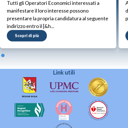
Tutti gli Operatori Economici interessati a
A
manifestare il loro interesse possono
d
presentare la propria candidatura al seguente
p
indirizzo entro il [&h...
Scopri di più
Link utili