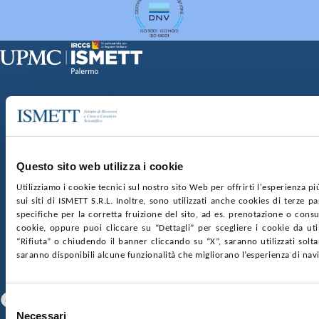
Sede Clinica:
Via E. Tricomi 5 90127 Palermo
Sede Sociale:
Via Discesa dei Giudici 4 90133 Palermo
Capitale sociale:
€2.000.000, interamente versato
Ufficio Registro delle imprese di Palermo
Questo sito web utilizza i cookie
nr. REA PA-201818 P.I. 04544550827
Utilizziamo i cookie tecnici sul nostro sito Web per offrirti l'esperienza p
sui siti di ISMETT S.R.L. Inoltre, sono utilizzati anche cookies di terze p
SOCIETÀ TRASPARENTE
WHISTLEBLOWING
specifiche per la corretta fruizione del sito, ad es. prenotazione o consul
GARE E CONTRATTI
PRIVACY
COOKIE POLICY
cookie, oppure puoi cliccare su “Dettagli” per scegliere i cookie da uti
SOSTIENICI
MAPPA DEL SITO
ACCESSIBILITÀ
“Rifiuta” o chiudendo il banner cliccando su “X”, saranno utilizzati sol
CONTATTI
saranno disponibili alcune funzionalità che migliorano l’esperienza di nav
SEGUICI SU
Facebook
Linkedin
Youtube
Selezione
Necessari
del