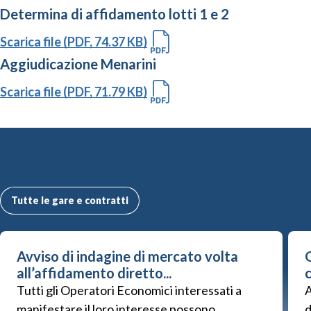
Determina di affidamento lotti 1 e 2
Scarica file (PDF, 74.37 KB)
Aggiudicazione Menarini
Scarica file (PDF, 71.79 KB)
Altre Gare e Contratti
Tutte le gare e contratti
Avviso di indagine di mercato volta
G
all’affidamento diretto...
Tutti gli Operatori Economici interessati a
A
manifestare il loro interesse possono
d