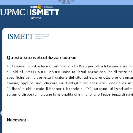
Sede Clinica:
Via E. Tricomi 5 90127 Palermo
Sede Sociale:
Via Discesa dei Giudici 4 90133 Palermo
Capitale sociale:
€2.000.000, interamente versato
Ufficio Registro delle imprese di Palermo
Questo sito web utilizza i cookie
nr. REA PA-201818 P.I. 04544550827
Utilizziamo i cookie tecnici sul nostro sito Web per offrirti l'esperienza p
sui siti di ISMETT S.R.L. Inoltre, sono utilizzati anche cookies di terze p
SOCIETÀ TRASPARENTE
WHISTLEBLOWING
specifiche per la corretta fruizione del sito, ad es. prenotazione o consul
GARE E CONTRATTI
PRIVACY
COOKIE POLICY
cookie, oppure puoi cliccare su “Dettagli” per scegliere i cookie da uti
SOSTIENICI
MAPPA DEL SITO
ACCESSIBILITÀ
“Rifiuta” o chiudendo il banner cliccando su “X”, saranno utilizzati sol
CONTATTI
saranno disponibili alcune funzionalità che migliorano l’esperienza di nav
SEGUICI SU
Facebook
Linkedin
Youtube
Selezione
Necessari
del
consenso
© 2026 ISMETT (Istituto Mediterraneo per i Trapianti e Terapie ad Alta