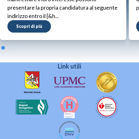
presentare la propria candidatura al seguente
p
indirizzo entro il [&h...
Scopri di più
Link utili