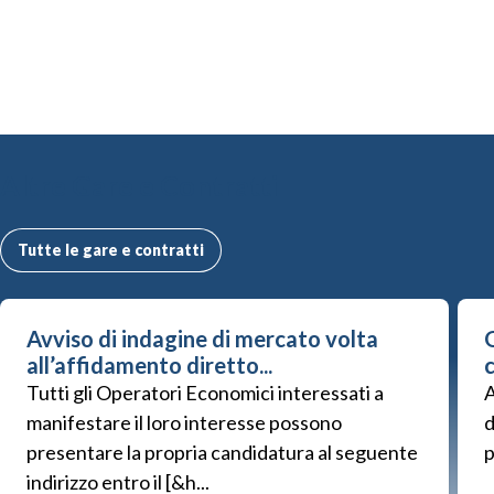
Altre Gare e Contratti
Tutte le gare e contratti
Avviso di indagine di mercato volta
G
all’affidamento diretto...
Tutti gli Operatori Economici interessati a
A
manifestare il loro interesse possono
d
presentare la propria candidatura al seguente
p
indirizzo entro il [&h...