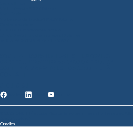
Sede Clinica:
Via E. Tricomi 5 90127 Palermo
Sede Sociale:
Via Discesa dei Giudici 4 90133 Palermo
Capitale sociale:
€2.000.000, interamente versato
Ufficio Registro delle imprese di Palermo
nr. REA PA-201818 P.I. 04544550827
SOCIETÀ TRASPARENTE
WHISTLEBLOWING
GARE E CONTRATTI
PRIVACY
COOKIE POLICY
SOSTIENICI
MAPPA DEL SITO
ACCESSIBILITÀ
CONTATTI
SEGUICI SU
Facebook
Linkedin
Youtube
© 2026 ISMETT (Istituto Mediterraneo per i Trapianti e Terapie ad Alta
Specializzazione)
Credits