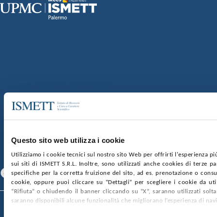
Sede Clinica:
Via E. Tricomi 5 90127 Palermo
Sede Sociale:
Via Discesa dei Giudici 4 90133 Palermo
Capitale sociale:
€2.000.000, interamente versato
Ufficio Registro delle imprese di Palermo
nr. REA PA-201818 P.I. 04544550827
SOCIETÀ TRASPARENTE
WHISTLEBLOWING
GARE E CONTRATTI
PRIVACY
COOKIE POLICY
SOSTIENICI
MAPPA DEL SITO
ACCESSIBILITÀ
CONTATTI
Questo sito web utilizza i cookie
Utilizziamo i cookie tecnici sul nostro sito Web per offrirti l'esperienza p
SEGUICI SU
sui siti di ISMETT S.R.L. Inoltre, sono utilizzati anche cookies di terze p
Facebook
Linkedin
Youtube
specifiche per la corretta fruizione del sito, ad es. prenotazione o consul
cookie, oppure puoi cliccare su “Dettagli” per scegliere i cookie da uti
“Rifiuta” o chiudendo il banner cliccando su “X”, saranno utilizzati sol
saranno disponibili alcune funzionalità che migliorano l’esperienza di nav
© 2026 ISMETT (Istituto Mediterraneo per i Trapianti e Terapie ad Alta
Specializzazione)