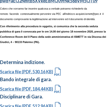
pwd=aEQ2NmtBSXVkeEdMQ09rNk56bVM5QT09
Coloro che vorranno far inserire qualcosa a verbale potranno richiederlo da
remoto facendo contestualmente pervenire via PEC all’indirizzo acquisti.ismett@pec.it il
documento comprovante la legittimazione ad intervenire ed il documento di identità.
Con riferimento alla procedura in oggetto, si comunica che la seconda seduta
pubblica di gara è convocata per le ore 14.00 del giorno 18 novembre 2020, presso la
Conference Room del II Piano della sede amministrativa di ISMETT in via Discesa dei
Giudici, 4 – 90133 Palermo (PA).
Determina indizione.
Scarica file (PDF, 530.16 KB)
Bando integrale di gara.
Scarica file (PDF, 184.44 KB)
Disciplinare di Gara.
Scarica file (PDF, 512.96 KB)