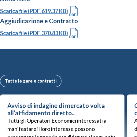
Scarica file (PDF, 619.37 KB)
Aggiudicazione e Contratto
Scarica file (PDF, 370.83 KB)
Altre Gare e Contratti
Tutte le gare e contratti
Avviso di indagine di mercato volta
G
all’affidamento diretto...
Tutti gli Operatori Economici interessati a
A
manifestare il loro interesse possono
d