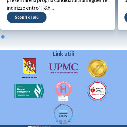
presentare la propria candidatura al seguente
p
indirizzo entro il [&h...
Scopri di più
Link utili