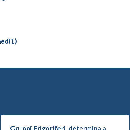
ned(1)
Gruppi Frigoriferi, determina a