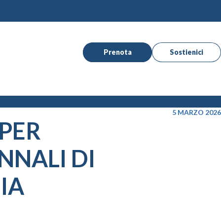
Prenota
Sostienici
5 MARZO 2026
PER
NNALI DI
IA