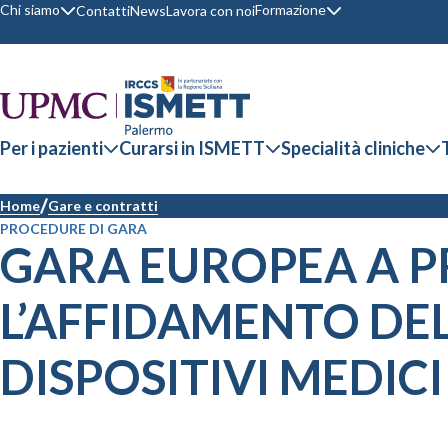
Chi siamo
Formazione
Contatti
News
Lavora con noi
Per i pazienti
Curarsi in ISMETT
Specialità cliniche
Home
Gare e contratti
PROCEDURE DI GARA
GARA EUROPEA A P
L’AFFIDAMENTO DEL
DISPOSITIVI MEDIC