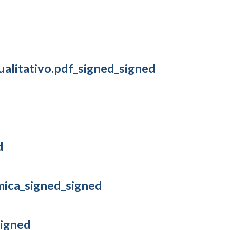
qualitativo.pdf_signed_signed
d
mica_signed_signed
signed