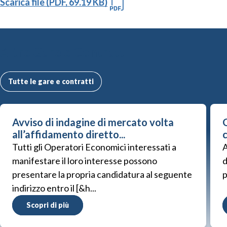
Scarica file (PDF, 69.19 KB)
Altre Gare e Contratti
Tutte le gare e contratti
Avviso di indagine di mercato volta
G
all’affidamento diretto...
Tutti gli Operatori Economici interessati a
A
manifestare il loro interesse possono
d
presentare la propria candidatura al seguente
p
indirizzo entro il [&h...
Scopri di più