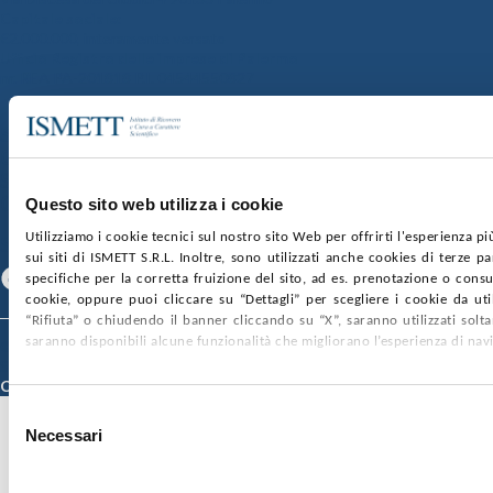
Capitale sociale:
€2.000.000, interamente versato
Ufficio Registro delle imprese di Palermo
nr. REA PA-201818 P.I. 04544550827
SOCIETÀ TRASPARENTE
WHISTLEBLOWING
GARE E CONTRATTI
PRIVACY
COOKIE POLICY
SOSTIENICI
MAPPA DEL SITO
ACCESSIBILITÀ
CONTATTI
Questo sito web utilizza i cookie
Utilizziamo i cookie tecnici sul nostro sito Web per offrirti l'esperienza p
SEGUICI SU
sui siti di ISMETT S.R.L. Inoltre, sono utilizzati anche cookies di terze p
Facebook
Linkedin
Youtube
specifiche per la corretta fruizione del sito, ad es. prenotazione o consul
cookie, oppure puoi cliccare su “Dettagli” per scegliere i cookie da uti
“Rifiuta” o chiudendo il banner cliccando su “X”, saranno utilizzati sol
saranno disponibili alcune funzionalità che migliorano l’esperienza di nav
© 2026 ISMETT (Istituto Mediterraneo per i Trapianti e Terapie ad Alta
Specializzazione)
Credits
Selezione
Necessari
del
consenso