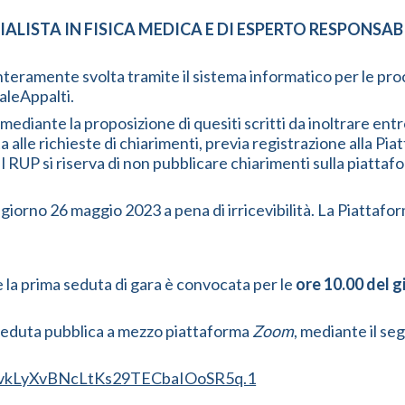
CIALISTA IN FISICA MEDICA E DI ESPERTO RESPONS
 interamente svolta tramite il sistema informatico per le p
aleAppalti.
ediante la proposizione di quesiti scritti da inoltrare entr
alle richieste di chiarimenti, previa registrazione alla Piat
Il RUP si riserva di non pubblicare chiarimenti sulla piatt
 giorno 26 maggio 2023 a pena di irricevibilità. La Piattafo
.
 la prima seduta di gara è convocata per le
ore 10.00 del 
 seduta pubblica a mezzo piattaforma
Zoom
, mediante il se
dzvkLyXvBNcLtKs29TECbaIOoSR5q.1