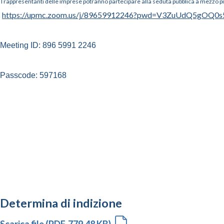
I rappresentanti delle imprese potranno partecipare alla seduta pubblica a mezzo 
https://upmc.zoom.us/j/89659912246?pwd=V3ZuUdQ5gOQ0
Meeting ID: 896 5991 2246
Passcode: 597168
Determina di indizione
Scarica file (PDF, 779.48 KB)