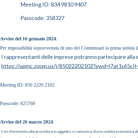
Meeting ID: 834 9810 9407
Passcode: 358327
Avviso del 16 gennaio 2024
.
Per impossibilità sopravvenuta di uno dei Commissari la prima seduta d
I rappresentanti delle imprese potranno partecipare alla
https://upmc.zoom.us/j/85022202102?pwd=l7at1s65c
Meeting ID: 850 2220 2102
Passcode: 825760
Avviso del 26 marzo 2024
.
Con riferimento alla procedura in oggetto, si comunica che la seduta economica di