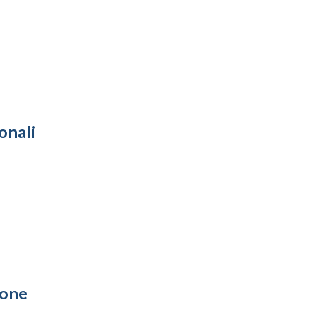
onali
ione