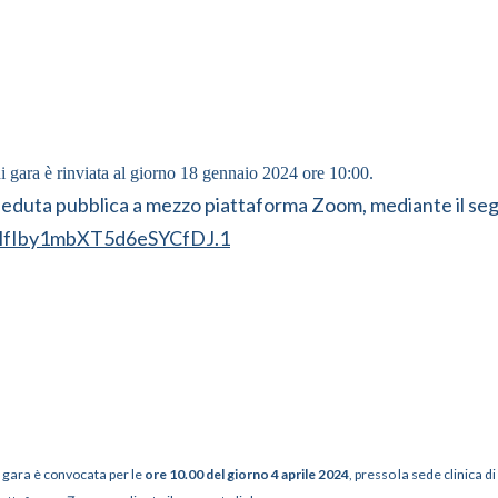
i gara è rinviata al giorno 18 gennaio 2024 ore 10:00.
 seduta pubblica a mezzo piattaforma Zoom, mediante il seg
IHfIby1mbXT5d6eSYCfDJ.1
 gara è convocata per le
ore 10.00 del giorno 4 aprile 2024
, presso la sede clinica di