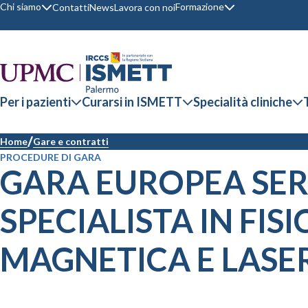
Chi siamo
Formazione
Contatti
News
Lavora con noi
Per i pazienti
Curarsi in ISMETT
Specialità cliniche
Home
Gare e contratti
PROCEDURE DI GARA
GARA EUROPEA SER
SPECIALISTA IN FIS
MAGNETICA E LASE