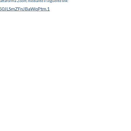
piattaforma
Zoom
, mediante il seguente link:
s50JLSmZFnJBaWqPtm.1