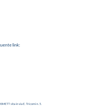
uente link:
 ISMETT sita in via E. Tricomi n. 5.