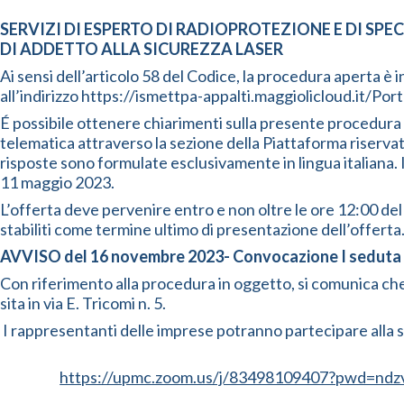
SERVIZI DI ESPERTO DI RADIOPROTEZIONE E DI SPE
DI ADDETTO ALLA SICUREZZA LASER
Ai sensi dell’articolo 58 del Codice, la procedura aperta è
all’indirizzo https://ismettpa-appalti.maggiolicloud.it/Port
É possibile ottenere chiarimenti sulla presente procedura m
telematica attraverso la sezione della Piattaforma riservata 
risposte sono formulate esclusivamente in lingua italiana. 
11 maggio 2023.
L’offerta deve pervenire entro e non oltre le ore 12:00 del
stabiliti come termine ultimo di presentazione dell’offerta
AVVISO del 16 novembre 2023- Convocazione I seduta
Con riferimento alla procedura in oggetto, si comunica che
sita in via E. Tricomi n. 5.
I rappresentanti delle imprese potranno partecipare alla
https://upmc.zoom.us/j/83498109407?pwd=n