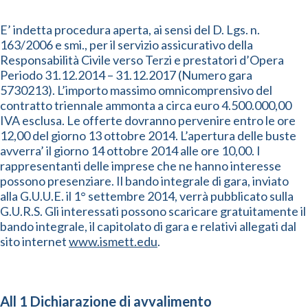
E’ indetta procedura aperta, ai sensi del D. Lgs. n.
163/2006 e smi., per il servizio assicurativo della
Responsabilità Civile verso Terzi e prestatori d’Opera
Periodo 31.12.2014 – 31.12.2017 (Numero gara
5730213). L’importo massimo omnicomprensivo del
contratto triennale ammonta a circa euro 4.500.000,00
IVA esclusa. Le offerte dovranno pervenire entro le ore
12,00 del giorno 13 ottobre 2014. L’apertura delle buste
avverra’ il giorno 14 ottobre 2014 alle ore 10,00. I
rappresentanti delle imprese che ne hanno interesse
possono presenziare. Il bando integrale di gara, inviato
alla G.U.U.E. il 1° settembre 2014, verrà pubblicato sulla
G.U.R.S. Gli interessati possono scaricare gratuitamente il
bando integrale, il capitolato di gara e relativi allegati dal
sito internet
www.ismett.edu
.
All 1 Dichiarazione di avvalimento