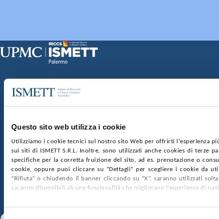
Sede Clinica:
Via E. Tricomi 5 90127 Palermo
Sede Sociale:
Via Discesa dei Giudici 4 90133 Palermo
Capitale sociale:
€2.000.000, interamente versato
Ufficio Registro delle imprese di Palermo
Questo sito web utilizza i cookie
nr. REA PA-201818 P.I. 04544550827
Utilizziamo i cookie tecnici sul nostro sito Web per offrirti l'esperienza p
sui siti di ISMETT S.R.L. Inoltre, sono utilizzati anche cookies di terze p
SOCIETÀ TRASPARENTE
WHISTLEBLOWING
specifiche per la corretta fruizione del sito, ad es. prenotazione o consul
GARE E CONTRATTI
PRIVACY
COOKIE POLICY
cookie, oppure puoi cliccare su “Dettagli” per scegliere i cookie da uti
SOSTIENICI
MAPPA DEL SITO
ACCESSIBILITÀ
“Rifiuta” o chiudendo il banner cliccando su “X”, saranno utilizzati sol
CONTATTI
saranno disponibili alcune funzionalità che migliorano l’esperienza di nav
SEGUICI SU
Facebook
Linkedin
Youtube