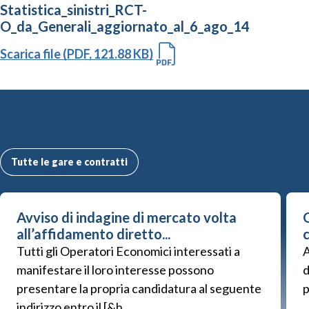
Statistica_sinistri_RCT-
O_da_Generali_aggiornato_al_6_ago_14
Scarica file (PDF, 121.88 KB)
Altre Gare e Contratti
Tutte le gare e contratti
Avviso di indagine di mercato volta
G
all’affidamento diretto...
Tutti gli Operatori Economici interessati a
A
manifestare il loro interesse possono
d
presentare la propria candidatura al seguente
p
indirizzo entro il [&h...