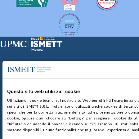
Sede Clinica:
Via E. Tricomi 5 90127 Palermo
Sede Sociale:
Via Discesa dei Giudici 4 90133 Palermo
Capitale sociale:
€2.000.000, interamente versato
Ufficio Registro delle imprese di Palermo
Questo sito web utilizza i cookie
nr. REA PA-201818 P.I. 04544550827
Utilizziamo i cookie tecnici sul nostro sito Web per offrirti l'esperienza p
sui siti di ISMETT S.R.L. Inoltre, sono utilizzati anche cookies di terze p
SOCIETÀ TRASPARENTE
WHISTLEBLOWING
specifiche per la corretta fruizione del sito, ad es. prenotazione o consul
GARE E CONTRATTI
PRIVACY
COOKIE POLICY
cookie, oppure puoi cliccare su “Dettagli” per scegliere i cookie da uti
SOSTIENICI
MAPPA DEL SITO
ACCESSIBILITÀ
“Rifiuta” o chiudendo il banner cliccando su “X”, saranno utilizzati sol
CONTATTI
saranno disponibili alcune funzionalità che migliorano l’esperienza di nav