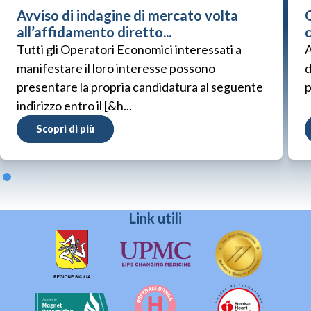
Avviso di indagine di mercato volta
G
all’affidamento diretto...
Tutti gli Operatori Economici interessati a
A
manifestare il loro interesse possono
d
presentare la propria candidatura al seguente
p
indirizzo entro il [&h...
Scopri di più
Link utili