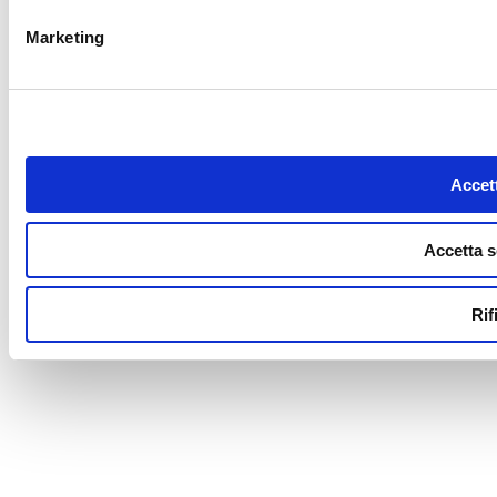
Marketing
Accett
Accetta s
Rif