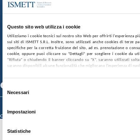
Sede Sociale:
Via Discesa dei Giudici 4 90133 Palermo
Capitale sociale:
€2.000.000, interamente versato
Ufficio Registro delle imprese di Palermo
Questo sito web utilizza i cookie
nr. REA PA-201818 P.I. 04544550827
Utilizziamo i cookie tecnici sul nostro sito Web per offrirti l'esperienza p
sui siti di ISMETT S.R.L. Inoltre, sono utilizzati anche cookies di terze p
SOCIETÀ TRASPARENTE
WHISTLEBLOWING
specifiche per la corretta fruizione del sito, ad es. prenotazione o consul
GARE E CONTRATTI
PRIVACY
COOKIE POLICY
cookie, oppure puoi cliccare su “Dettagli” per scegliere i cookie da uti
SOSTIENICI
MAPPA DEL SITO
ACCESSIBILITÀ
“Rifiuta” o chiudendo il banner cliccando su “X”, saranno utilizzati sol
CONTATTI
saranno disponibili alcune funzionalità che migliorano l’esperienza di nav
SEGUICI SU
Facebook
Linkedin
Youtube
Selezione
Necessari
del
consenso
© 2026 ISMETT (Istituto Mediterraneo per i Trapianti e Terapie ad Alta
Specializzazione)
Impostazioni
Credits
Statistiche