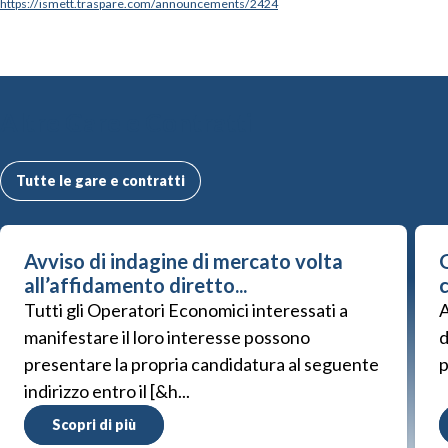
https://ismett.traspare.com/announcements/2424
Altre Gare e Contratti
Tutte le gare e contratti
Avviso di indagine di mercato volta
G
all’affidamento diretto...
Tutti gli Operatori Economici interessati a
A
manifestare il loro interesse possono
d
presentare la propria candidatura al seguente
p
indirizzo entro il [&h...
Scopri di più