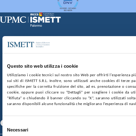
Sede Clinica:
Via E. Tricomi 5 90127 Palermo
Sede Sociale:
Via Discesa dei Giudici 4 90133 Palermo
Capitale sociale:
€2.000.000, interamente versato
Ufficio Registro delle imprese di Palermo
Questo sito web utilizza i cookie
nr. REA PA-201818 P.I. 04544550827
Utilizziamo i cookie tecnici sul nostro sito Web per offrirti l'esperienza p
sui siti di ISMETT S.R.L. Inoltre, sono utilizzati anche cookies di terze p
SOCIETÀ TRASPARENTE
WHISTLEBLOWING
specifiche per la corretta fruizione del sito, ad es. prenotazione o consul
GARE E CONTRATTI
PRIVACY
COOKIE POLICY
cookie, oppure puoi cliccare su “Dettagli” per scegliere i cookie da uti
SOSTIENICI
MAPPA DEL SITO
ACCESSIBILITÀ
“Rifiuta” o chiudendo il banner cliccando su “X”, saranno utilizzati sol
CONTATTI
saranno disponibili alcune funzionalità che migliorano l’esperienza di nav
SEGUICI SU
Facebook
Linkedin
Youtube
Selezione
Necessari
del