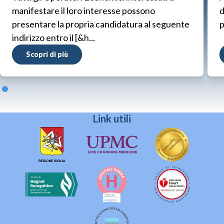
manifestare il loro interesse possono
d
presentare la propria candidatura al seguente
p
indirizzo entro il [&h...
Scopri di più
Link utili