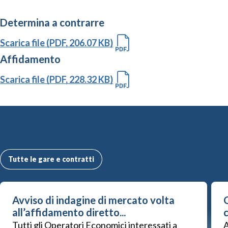
Determina a contrarre
Scarica file (PDF, 206.07 KB)
Affidamento
Scarica file (PDF, 228.32 KB)
Altre Gare e Contratti
Tutte le gare e contratti
Avviso di indagine di mercato volta
G
all’affidamento diretto...
Tutti gli Operatori Economici interessati a
A