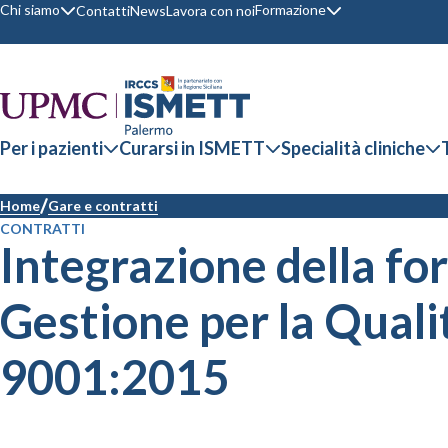
Chi siamo
Formazione
Contatti
News
Lavora con noi
Per i pazienti
Curarsi in ISMETT
Specialità cliniche
Home
Gare e contratti
CONTRATTI
Integrazione della for
Gestione per la Quali
9001:2015