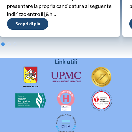
presentare la propria candidatura al seguente
p
indirizzo entro il [&h...
Scopri di più
Link utili