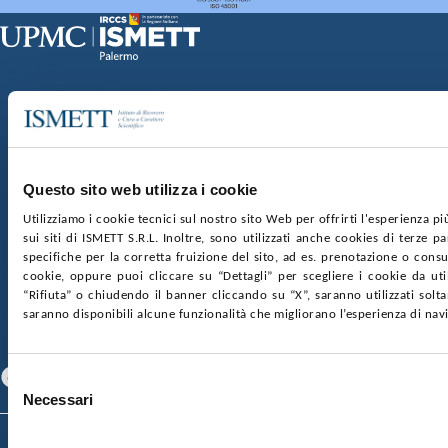
Sede Clinica:
Via E. Tricomi 5 90127 Palermo
Sede Sociale:
Via Discesa dei Giudici 4 90133 Palermo
Capitale sociale:
€2.000.000, interamente versato
Ufficio Registro delle imprese di Palermo
Questo sito web utilizza i cookie
nr. REA PA-201818 P.I. 04544550827
Utilizziamo i cookie tecnici sul nostro sito Web per offrirti l'esperienza p
sui siti di ISMETT S.R.L. Inoltre, sono utilizzati anche cookies di terze p
SOCIETÀ TRASPARENTE
WHISTLEBLOWING
specifiche per la corretta fruizione del sito, ad es. prenotazione o consul
GARE E CONTRATTI
PRIVACY
COOKIE POLICY
cookie, oppure puoi cliccare su “Dettagli” per scegliere i cookie da uti
SOSTIENICI
MAPPA DEL SITO
ACCESSIBILITÀ
“Rifiuta” o chiudendo il banner cliccando su “X”, saranno utilizzati sol
CONTATTI
saranno disponibili alcune funzionalità che migliorano l’esperienza di nav
SEGUICI SU
Facebook
Linkedin
Youtube
Selezione
Necessari
del
consenso
© 2026 ISMETT (Istituto Mediterraneo per i Trapianti e Terapie ad Alta