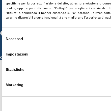
SOCIETÀ TRASPARENTE
WHISTLEBLOWING
specifiche per la corretta fruizione del sito, ad es. prenotazione o consul
GARE E CONTRATTI
PRIVACY
COOKIE POLICY
cookie, oppure puoi cliccare su “Dettagli” per scegliere i cookie da uti
SOSTIENICI
MAPPA DEL SITO
ACCESSIBILITÀ
“Rifiuta” o chiudendo il banner cliccando su “X”, saranno utilizzati sol
CONTATTI
saranno disponibili alcune funzionalità che migliorano l’esperienza di nav
SEGUICI SU
Facebook
Linkedin
Youtube
Selezione
Necessari
del
consenso
© 2026 ISMETT (Istituto Mediterraneo per i Trapianti e Terapie ad Alta
Specializzazione)
Impostazioni
Credits
Statistiche
Marketing