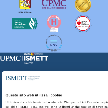
Sede Clinica:
Via E. Tricomi 5 90127 Palermo
Sede Sociale:
Via Discesa dei Giudici 4 90133 Palermo
Capitale sociale:
€2.000.000, interamente versato
Ufficio Registro delle imprese di Palermo
Questo sito web utilizza i cookie
nr. REA PA-201818 P.I. 04544550827
Utilizziamo i cookie tecnici sul nostro sito Web per offrirti l'esperienza p
sui siti di ISMETT S.R.L. Inoltre, sono utilizzati anche cookies di terze p