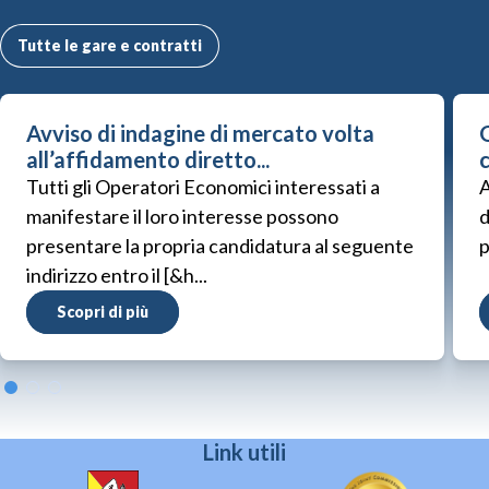
Tutte le gare e contratti
Avviso di indagine di mercato volta
G
all’affidamento diretto...
Tutti gli Operatori Economici interessati a
A
manifestare il loro interesse possono
d
presentare la propria candidatura al seguente
p
indirizzo entro il [&h...
Scopri di più
Link utili