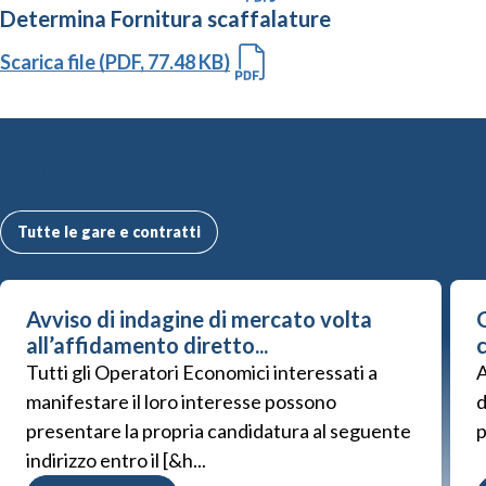
Determina Fornitura scaffalature
Scarica file (PDF, 77.48 KB)
Altre Gare e Contratti
Tutte le gare e contratti
Avviso di indagine di mercato volta
G
all’affidamento diretto...
Tutti gli Operatori Economici interessati a
A
manifestare il loro interesse possono
d
presentare la propria candidatura al seguente
p
indirizzo entro il [&h...