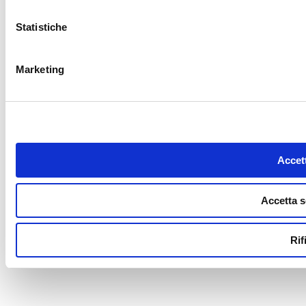
Statistiche
Marketing
Accett
Accetta s
Rif