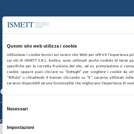
Via E. Tricomi 5 90127 Palermo
Sede Sociale:
Via Discesa dei Giudici 4 90133 Palermo
Capitale sociale:
€2.000.000, interamente versato
Ufficio Registro delle imprese di Palermo
nr. REA PA-201818 P.I. 04544550827
Questo sito web utilizza i cookie
SOCIETÀ TRASPARENTE
WHISTLEBLOWING
Utilizziamo i cookie tecnici sul nostro sito Web per offrirti l'esperienza p
GARE E CONTRATTI
PRIVACY
COOKIE POLICY
sui siti di ISMETT S.R.L. Inoltre, sono utilizzati anche cookies di terze p
SOSTIENICI
MAPPA DEL SITO
ACCESSIBILITÀ
specifiche per la corretta fruizione del sito, ad es. prenotazione o consul
CONTATTI
cookie, oppure puoi cliccare su “Dettagli” per scegliere i cookie da uti
“Rifiuta” o chiudendo il banner cliccando su “X”, saranno utilizzati sol
SEGUICI SU
saranno disponibili alcune funzionalità che migliorano l’esperienza di nav
Facebook
Linkedin
Youtube
Selezione
Necessari
© 2026 ISMETT (Istituto Mediterraneo per i Trapianti e Terapie ad Alta
del
Specializzazione)
consenso
Credits
Impostazioni