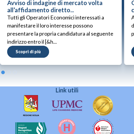
Avviso di indagine di mercato volta
G
all’affidamento diretto...
Tutti gli Operatori Economici interessati a
A
manifestare il loro interesse possono
d
presentare la propria candidatura al seguente
p
indirizzo entro il [&h...
Scopri di più
Link utili