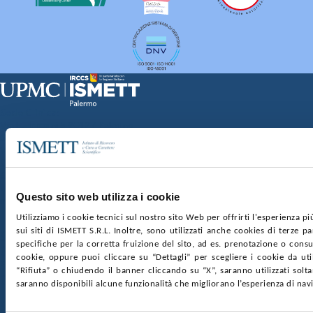
Sede Clinica:
Via E. Tricomi 5 90127 Palermo
Sede Sociale:
Via Discesa dei Giudici 4 90133 Palermo
Capitale sociale:
€2.000.000, interamente versato
Ufficio Registro delle imprese di Palermo
Questo sito web utilizza i cookie
nr. REA PA-201818 P.I. 04544550827
Utilizziamo i cookie tecnici sul nostro sito Web per offrirti l'esperienza p
sui siti di ISMETT S.R.L. Inoltre, sono utilizzati anche cookies di terze p
SOCIETÀ TRASPARENTE
WHISTLEBLOWING
specifiche per la corretta fruizione del sito, ad es. prenotazione o consul
GARE E CONTRATTI
PRIVACY
COOKIE POLICY
cookie, oppure puoi cliccare su “Dettagli” per scegliere i cookie da uti
SOSTIENICI
MAPPA DEL SITO
ACCESSIBILITÀ
“Rifiuta” o chiudendo il banner cliccando su “X”, saranno utilizzati sol
CONTATTI
saranno disponibili alcune funzionalità che migliorano l’esperienza di nav
SEGUICI SU