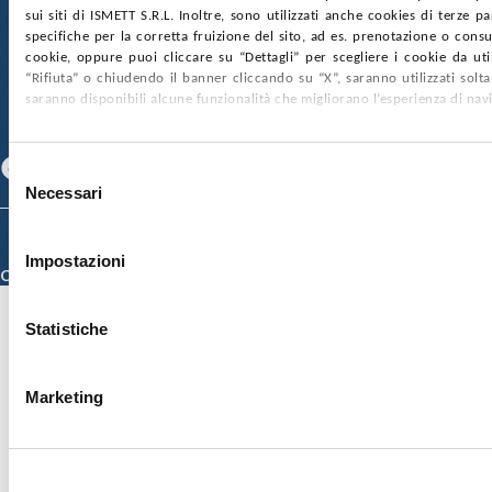
sui siti di ISMETT S.R.L. Inoltre, sono utilizzati anche cookies di terze p
SOCIETÀ TRASPARENTE
WHISTLEBLOWING
specifiche per la corretta fruizione del sito, ad es. prenotazione o consul
GARE E CONTRATTI
PRIVACY
COOKIE POLICY
cookie, oppure puoi cliccare su “Dettagli” per scegliere i cookie da uti
SOSTIENICI
MAPPA DEL SITO
ACCESSIBILITÀ
“Rifiuta” o chiudendo il banner cliccando su “X”, saranno utilizzati sol
CONTATTI
saranno disponibili alcune funzionalità che migliorano l’esperienza di nav
SEGUICI SU
Facebook
Linkedin
Youtube
Selezione
Necessari
del
consenso
© 2026 ISMETT (Istituto Mediterraneo per i Trapianti e Terapie ad Alta
Specializzazione)
Impostazioni
Credits
Statistiche
Marketing