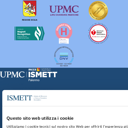
Sede Clinica:
Via E. Tricomi 5 90127 Palermo
Sede Sociale:
Via Discesa dei Giudici 4 90133 Palermo
Capitale sociale:
€2.000.000, interamente versato
Ufficio Registro delle imprese di Palermo
Questo sito web utilizza i cookie
nr. REA PA-201818 P.I. 04544550827
Utilizziamo i cookie tecnici sul nostro sito Web per offrirti l'esperienza p