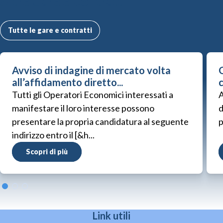
Altre Gare e Contratti
Tutte le gare e contratti
Avviso di indagine di mercato volta
G
all’affidamento diretto...
Tutti gli Operatori Economici interessati a
A
manifestare il loro interesse possono
d
presentare la propria candidatura al seguente
p
indirizzo entro il [&h...
Scopri di più
Link utili