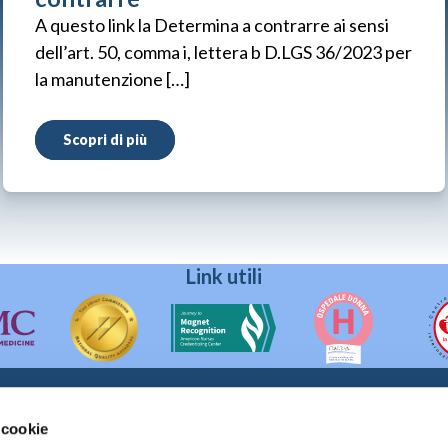
A questo link la Determina a contrarre ai sensi
dell’art. 50, comma i, lettera b D.LGS 36/2023 per
la manutenzione […]
Scopri di più
Link utili
 cookie
90133 Palermo