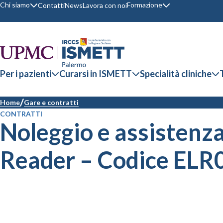
Chi siamo
Formazione
Contatti
News
Lavora con noi
Per i pazienti
Curarsi in ISMETT
Specialità cliniche
Home
Gare e contratti
CONTRATTI
Noleggio e assistenza
Reader – Codice ELR