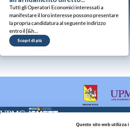
Tutti gli Operatori Economici interessati a
manifestare il loro interesse possono presentare
la propria candidatura al seguente indirizzo
entro il [&h...
Scopri di più
Sede Clinica:
Sede Sociale:
Questo sito web utilizza i
Via E. Tricomi 5 90127 Palermo
Via Discesa dei Giudici 4 