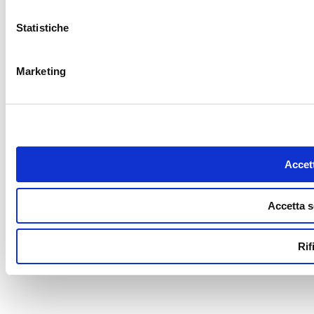
Statistiche
Marketing
Accett
Accetta s
Rif