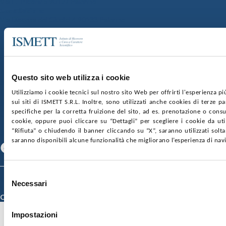
Via E. Tricomi 5 90127 Palermo
Sede Sociale:
Via Discesa dei Giudici 4 90133 Palermo
Capitale sociale:
€2.000.000, interamente versato
Ufficio Registro delle imprese di Palermo
nr. REA PA-201818 P.I. 04544550827
Questo sito web utilizza i cookie
SOCIETÀ TRASPARENTE
WHISTLEBLOWING
GARE E CONTRATTI
PRIVACY
COOKIE POLICY
Utilizziamo i cookie tecnici sul nostro sito Web per offrirti l'esperienza p
SOSTIENICI
MAPPA DEL SITO
ACCESSIBILITÀ
sui siti di ISMETT S.R.L. Inoltre, sono utilizzati anche cookies di terze p
CONTATTI
specifiche per la corretta fruizione del sito, ad es. prenotazione o consul
cookie, oppure puoi cliccare su “Dettagli” per scegliere i cookie da uti
SEGUICI SU
“Rifiuta” o chiudendo il banner cliccando su “X”, saranno utilizzati sol
saranno disponibili alcune funzionalità che migliorano l’esperienza di nav
Facebook
Linkedin
Youtube
Selezione
© 2026 ISMETT (Istituto Mediterraneo per i Trapianti e Terapie ad Alta
Necessari
del
Specializzazione)
Credits
consenso
Impostazioni