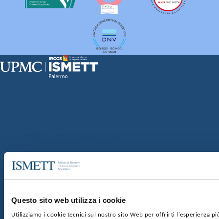
Sede Clinica:
Via E. Tricomi 5 90127 Palermo
Sede Sociale:
Via Discesa dei Giudici 4 90133 Palermo
Capitale sociale:
€2.000.000, interamente versato
Ufficio Registro delle imprese di Palermo
nr. REA PA-201818 P.I. 04544550827
SOCIETÀ TRASPARENTE
WHISTLEBLOWING
GARE E CONTRATTI
PRIVACY
COOKIE POLICY
SOSTIENICI
MAPPA DEL SITO
ACCESSIBILITÀ
CONTATTI
Questo sito web utilizza i cookie
Utilizziamo i cookie tecnici sul nostro sito Web per offrirti l'esperienza p
SEGUICI SU