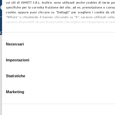
sui siti di ISMETT S.R.L. Inoltre, sono utilizzati anche cookies di terze p
Facebook
Linkedin
Youtube
specifiche per la corretta fruizione del sito, ad es. prenotazione o consul
cookie, oppure puoi cliccare su “Dettagli” per scegliere i cookie da uti
“Rifiuta” o chiudendo il banner cliccando su “X”, saranno utilizzati sol
saranno disponibili alcune funzionalità che migliorano l’esperienza di nav
© 2026 ISMETT (Istituto Mediterraneo per i Trapianti e Terapie ad Alta
Specializzazione)
Credits
Selezione
Necessari
del
consenso
Impostazioni
Statistiche
Marketing