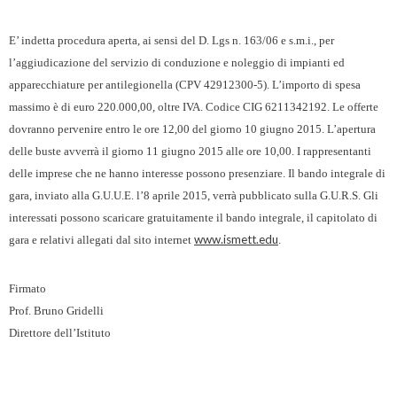
E’ indetta procedura aperta, ai sensi del D. Lgs n. 163/06 e s.m.i., per
l’aggiudicazione del servizio di conduzione e noleggio di impianti ed
apparecchiature per antilegionella (CPV 42912300-5). L’importo di spesa
massimo è di euro 220.000,00, oltre IVA. Codice CIG 6211342192. Le offerte
dovranno pervenire entro le ore 12,00 del giorno 10 giugno 2015. L’apertura
delle buste avverrà il giorno 11 giugno 2015 alle ore 10,00. I rappresentanti
delle imprese che ne hanno interesse possono presenziare. Il bando integrale di
gara, inviato alla G.U.U.E. l’8 aprile 2015, verrà pubblicato sulla G.U.R.S. Gli
interessati possono scaricare gratuitamente il bando integrale, il capitolato di
www.ismett.edu
gara e relativi allegati dal sito internet
.
Firmato
Prof. Bruno Gridelli
Direttore dell’Istituto