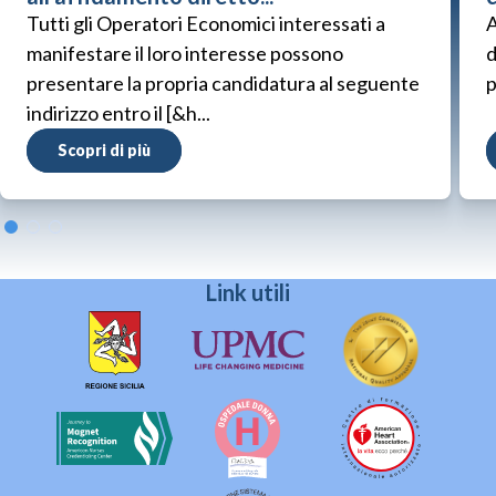
Tutti gli Operatori Economici interessati a
A
manifestare il loro interesse possono
d
presentare la propria candidatura al seguente
p
indirizzo entro il [&h...
Scopri di più
Link utili