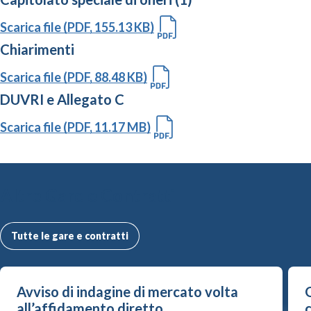
Scarica file (PDF, 155.13 KB)
Chiarimenti
Scarica file (PDF, 88.48 KB)
DUVRI e Allegato C
Scarica file (PDF, 11.17 MB)
Altre Gare e Contratti
Tutte le gare e contratti
Avviso di indagine di mercato volta
G
all’affidamento diretto...