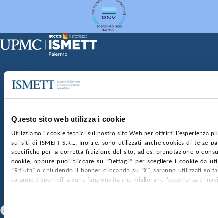
Sede Clinica:
Via E. Tricomi 5 90127 Palermo
Sede Sociale:
Via Discesa dei Giudici 4 90133 Palermo
Capitale sociale:
€2.000.000, interamente versato
Ufficio Registro delle imprese di Palermo
Questo sito web utilizza i cookie
nr. REA PA-201818 P.I. 04544550827
Utilizziamo i cookie tecnici sul nostro sito Web per offrirti l'esperienza p
sui siti di ISMETT S.R.L. Inoltre, sono utilizzati anche cookies di terze p
SOCIETÀ TRASPARENTE
WHISTLEBLOWING
specifiche per la corretta fruizione del sito, ad es. prenotazione o consul
GARE E CONTRATTI
PRIVACY
COOKIE POLICY
cookie, oppure puoi cliccare su “Dettagli” per scegliere i cookie da uti
SOSTIENICI
MAPPA DEL SITO
ACCESSIBILITÀ
“Rifiuta” o chiudendo il banner cliccando su “X”, saranno utilizzati sol
CONTATTI
saranno disponibili alcune funzionalità che migliorano l’esperienza di nav
SEGUICI SU
Facebook
Linkedin
Youtube
Selezione