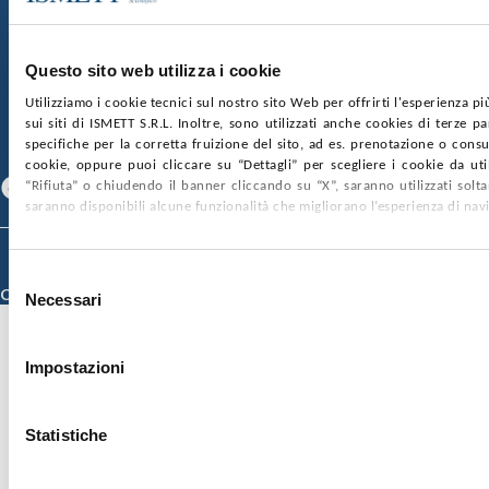
SOCIETÀ TRASPARENTE
WHISTLEBLOWING
GARE E CONTRATTI
PRIVACY
COOKIE POLICY
Questo sito web utilizza i cookie
SOSTIENICI
MAPPA DEL SITO
ACCESSIBILITÀ
Utilizziamo i cookie tecnici sul nostro sito Web per offrirti l'esperienza p
CONTATTI
sui siti di ISMETT S.R.L. Inoltre, sono utilizzati anche cookies di terze p
specifiche per la corretta fruizione del sito, ad es. prenotazione o consul
SEGUICI SU
cookie, oppure puoi cliccare su “Dettagli” per scegliere i cookie da uti
Facebook
Linkedin
Youtube
“Rifiuta” o chiudendo il banner cliccando su “X”, saranno utilizzati sol
saranno disponibili alcune funzionalità che migliorano l’esperienza di nav
© 2026 ISMETT (Istituto Mediterraneo per i Trapianti e Terapie ad Alta
Specializzazione)
Selezione
Credits
Necessari
del
consenso
Impostazioni
Statistiche