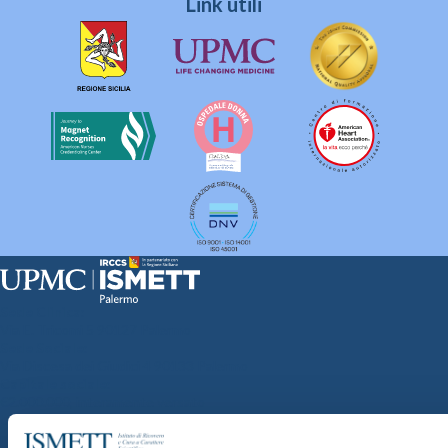
Link utili
Sede Clinica:
Via E. Tricomi 5 90127 Palermo
Sede Sociale:
Via Discesa dei Giudici 4 90133 Palermo
Capitale sociale:
€2.000.000, interamente versato
Ufficio Registro delle imprese di Palermo
nr. REA PA-201818 P.I. 04544550827