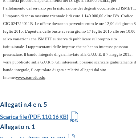
E’ indetta procedura aperta, ai sensi del D. Lgs n. 163/06 e s.m.i., per
l’affidamento del servizio per la ristorazione dei degenti occorrente ad ISMETT.
L’importo di spesa massimo triennale è di euro 1.140.000,00 oltre IVA. Codice
CIG 624754011B. Le offerte dovranno pervenire entro le ore 12,00 del giorno 8
luglio 2015. L’apertura delle buste avverrà giorno 17 luglio 2015 alle ore 10,00
salvo variazioni che ISMETT si riserva di pubblicare sul proprio sito
istituzionale. I rappresentanti delle imprese che ne hanno interesse possono
presenziare. Il bando integrale di gara, inviato alla G.U.U.E. il 7 maggio 2015,
verrà pubblicato sulla G.U.R.S. Gli interessati possono scaricare gratuitamente il
bando integrale, il capitolato di gara e relativi allegati dal sito
www.ismett.edu
internet
.
Allegati n.4 e n. 5
Scarica file (PDF, 110.16 KB)
Allegato n. 1