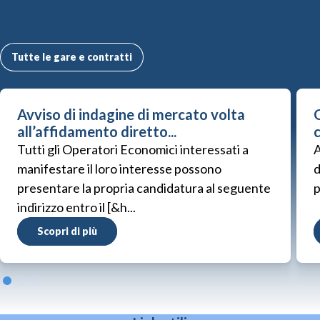
Altre Gare e Contratti
Tutte le gare e contratti
Avviso di indagine di mercato volta
G
all’affidamento diretto...
Tutti gli Operatori Economici interessati a
A
manifestare il loro interesse possono
d
presentare la propria candidatura al seguente
p
indirizzo entro il [&h...
Scopri di più