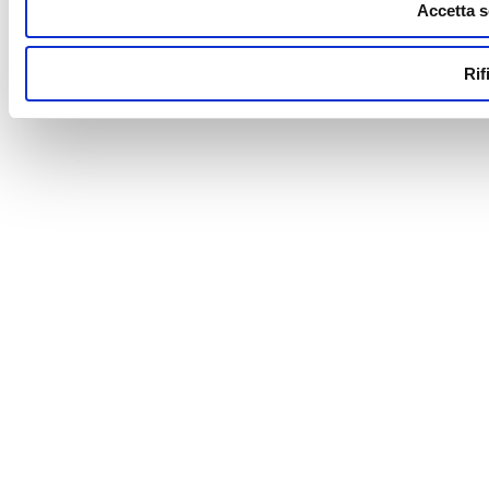
Accetta s
Rif