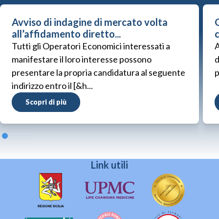
Avviso di indagine di mercato volta
G
all’affidamento diretto...
Tutti gli Operatori Economici interessati a
A
manifestare il loro interesse possono
d
presentare la propria candidatura al seguente
p
indirizzo entro il [&h...
Scopri di più
Link utili