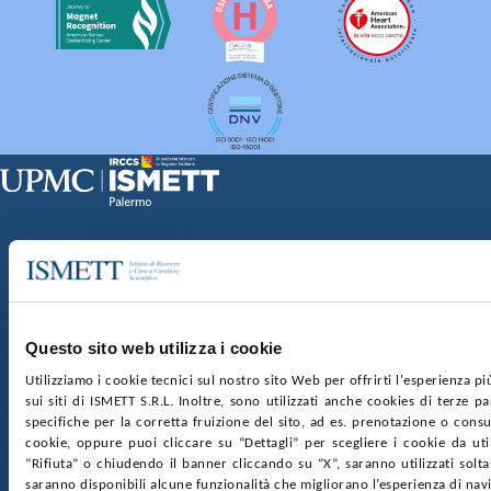
Sede Clinica:
Via E. Tricomi 5 90127 Palermo
Sede Sociale:
Via Discesa dei Giudici 4 90133 Palermo
Capitale sociale:
€2.000.000, interamente versato
Ufficio Registro delle imprese di Palermo
Questo sito web utilizza i cookie
nr. REA PA-201818 P.I. 04544550827
Utilizziamo i cookie tecnici sul nostro sito Web per offrirti l'esperienza p
sui siti di ISMETT S.R.L. Inoltre, sono utilizzati anche cookies di terze p
SOCIETÀ TRASPARENTE
WHISTLEBLOWING
specifiche per la corretta fruizione del sito, ad es. prenotazione o consul
GARE E CONTRATTI
PRIVACY
COOKIE POLICY
cookie, oppure puoi cliccare su “Dettagli” per scegliere i cookie da uti
SOSTIENICI
MAPPA DEL SITO
ACCESSIBILITÀ
“Rifiuta” o chiudendo il banner cliccando su “X”, saranno utilizzati sol
CONTATTI
saranno disponibili alcune funzionalità che migliorano l’esperienza di nav