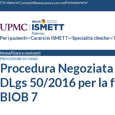
Chi siamo
Formazione
Contatti
News
Lavora con noi
Per i pazienti
Curarsi in ISMETT
Specialità cliniche
Home
Gare e contratti
PROCEDURE DI GARA
Procedura Negoziata a
DLgs 50/2016 per la f
BIOB 7