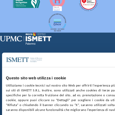
Sede Clinica:
Via E. Tricomi 5 90127 Palermo
Sede Sociale:
Via Discesa dei Giudici 4 90133 Palermo
Capitale sociale:
€2.000.000, interamente versato
Ufficio Registro delle imprese di Palermo
Questo sito web utilizza i cookie
nr. REA PA-201818 P.I. 04544550827
Utilizziamo i cookie tecnici sul nostro sito Web per offrirti l'esperienza p
sui siti di ISMETT S.R.L. Inoltre, sono utilizzati anche cookies di terze p
SOCIETÀ TRASPARENTE
WHISTLEBLOWING
specifiche per la corretta fruizione del sito, ad es. prenotazione o consul
GARE E CONTRATTI
PRIVACY
COOKIE POLICY
cookie, oppure puoi cliccare su “Dettagli” per scegliere i cookie da uti
SOSTIENICI
MAPPA DEL SITO
ACCESSIBILITÀ
“Rifiuta” o chiudendo il banner cliccando su “X”, saranno utilizzati sol
CONTATTI
saranno disponibili alcune funzionalità che migliorano l’esperienza di nav