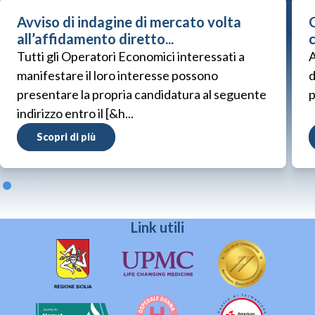
Avviso di indagine di mercato volta
G
all’affidamento diretto...
Tutti gli Operatori Economici interessati a
A
manifestare il loro interesse possono
d
presentare la propria candidatura al seguente
p
indirizzo entro il [&h...
Scopri di più
Link utili