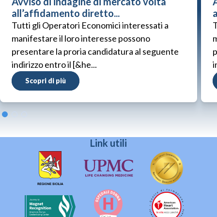
Avviso di indagine di mercato volta
A
all’affidamento diretto...
a
Tutti gli Operatori Economici interessati a
T
manifestare il loro interesse possono
m
presentare la proria candidatura al seguente
p
indirizzo entro il [&he...
i
Scopri di più
Link utili