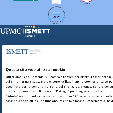
Sede Clinica:
Via E. Tricomi 5 90127 Palermo
Sede Sociale:
Via Discesa dei Giudici 4 90133 Palermo
Capitale sociale:
€2.000.000, interamente versato
Ufficio Registro delle imprese di Palermo
Questo sito web utilizza i cookie
nr. REA PA-201818 P.I. 04544550827
Utilizziamo i cookie tecnici sul nostro sito Web per offrirti l'esperienza p
sui siti di ISMETT S.R.L. Inoltre, sono utilizzati anche cookies di terze p
SOCIETÀ TRASPARENTE
WHISTLEBLOWING
specifiche per la corretta fruizione del sito, ad es. prenotazione o consul
GARE E CONTRATTI
PRIVACY
COOKIE POLICY
cookie, oppure puoi cliccare su “Dettagli” per scegliere i cookie da uti
SOSTIENICI
MAPPA DEL SITO
ACCESSIBILITÀ
“Rifiuta” o chiudendo il banner cliccando su “X”, saranno utilizzati sol
CONTATTI
saranno disponibili alcune funzionalità che migliorano l’esperienza di nav
SEGUICI SU