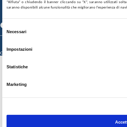
SOSTIENICI
MAPPA DEL SITO
ACCESSIBILITÀ
“Rifiuta” o chiudendo il banner cliccando su “X”, saranno utilizzati sol
CONTATTI
saranno disponibili alcune funzionalità che migliorano l’esperienza di nav
SEGUICI SU
Facebook
Linkedin
Youtube
Selezione
Necessari
del
consenso
© 2026 ISMETT (Istituto Mediterraneo per i Trapianti e Terapie ad Alta
Specializzazione)
Impostazioni
Credits
Statistiche
Marketing
Accett