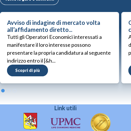
Avviso di indagine di mercato volta
G
all’affidamento diretto...
Tutti gli Operatori Economici interessati a
A
manifestare il loro interesse possono
d
presentare la propria candidatura al seguente
p
indirizzo entro il [&h...
Scopri di più
Link utili