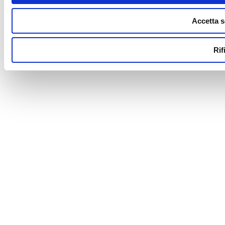
Accetta s
Rif