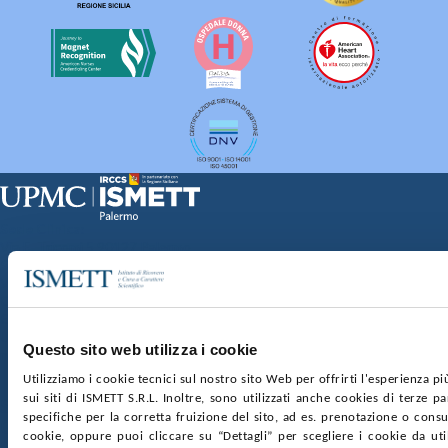
Sede Clinica:
Via E. Tricomi 5 90127 Palermo
Sede Sociale:
Via Discesa dei Giudici 4 90133 Palermo
Capitale sociale:
€2.000.000, interamente versato
Ufficio Registro delle imprese di Palermo
Questo sito web utilizza i cookie
nr. REA PA-201818 P.I. 04544550827
Utilizziamo i cookie tecnici sul nostro sito Web per offrirti l'esperienza p
sui siti di ISMETT S.R.L. Inoltre, sono utilizzati anche cookies di terze p
SOCIETÀ TRASPARENTE
WHISTLEBLOWING
specifiche per la corretta fruizione del sito, ad es. prenotazione o consul
GARE E CONTRATTI
PRIVACY
COOKIE POLICY
cookie, oppure puoi cliccare su “Dettagli” per scegliere i cookie da uti