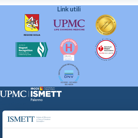
Link utili
Sede Clinica:
Via E. Tricomi 5 90127 Palermo
Sede Sociale:
Via Discesa dei Giudici 4 90133 Palermo
Capitale sociale:
€2.000.000, interamente versato
Ufficio Registro delle imprese di Palermo