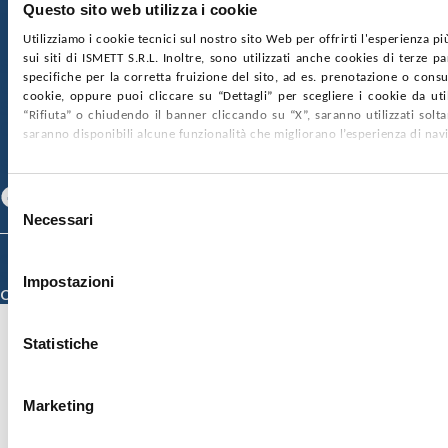
Questo sito web utilizza i cookie
nr. REA PA-201818 P.I. 04544550827
Utilizziamo i cookie tecnici sul nostro sito Web per offrirti l'esperienza p
sui siti di ISMETT S.R.L. Inoltre, sono utilizzati anche cookies di terze p
SOCIETÀ TRASPARENTE
WHISTLEBLOWING
specifiche per la corretta fruizione del sito, ad es. prenotazione o consul
GARE E CONTRATTI
PRIVACY
COOKIE POLICY
cookie, oppure puoi cliccare su “Dettagli” per scegliere i cookie da uti
SOSTIENICI
MAPPA DEL SITO
ACCESSIBILITÀ
“Rifiuta” o chiudendo il banner cliccando su “X”, saranno utilizzati sol
CONTATTI
saranno disponibili alcune funzionalità che migliorano l’esperienza di nav
SEGUICI SU
Facebook
Linkedin
Youtube
Selezione
Necessari
del
consenso
© 2026 ISMETT (Istituto Mediterraneo per i Trapianti e Terapie ad Alta
Specializzazione)
Impostazioni
Credits
Statistiche
Marketing