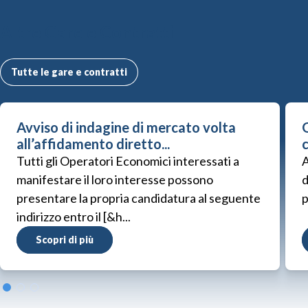
Altre Gare e Contratti
Tutte le gare e contratti
Avviso di indagine di mercato volta
G
all’affidamento diretto...
Tutti gli Operatori Economici interessati a
A
manifestare il loro interesse possono
d
presentare la propria candidatura al seguente
p
indirizzo entro il [&h...
Scopri di più