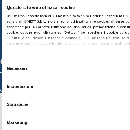
Ufficio Registro delle imprese di Palermo
Questo sito web utilizza i cookie
nr. REA PA-201818 P.I. 04544550827
Utilizziamo i cookie tecnici sul nostro sito Web per offrirti l'esperienza p
sui siti di ISMETT S.R.L. Inoltre, sono utilizzati anche cookies di terze p
SOCIETÀ TRASPARENTE
WHISTLEBLOWING
specifiche per la corretta fruizione del sito, ad es. prenotazione o consul
GARE E CONTRATTI
PRIVACY
COOKIE POLICY
cookie, oppure puoi cliccare su “Dettagli” per scegliere i cookie da uti
SOSTIENICI
MAPPA DEL SITO
ACCESSIBILITÀ
“Rifiuta” o chiudendo il banner cliccando su “X”, saranno utilizzati sol
CONTATTI
saranno disponibili alcune funzionalità che migliorano l’esperienza di nav
SEGUICI SU
Facebook
Linkedin
Youtube
Selezione
Necessari
del
consenso
© 2026 ISMETT (Istituto Mediterraneo per i Trapianti e Terapie ad Alta
Specializzazione)
Impostazioni
Credits
Statistiche
Marketing