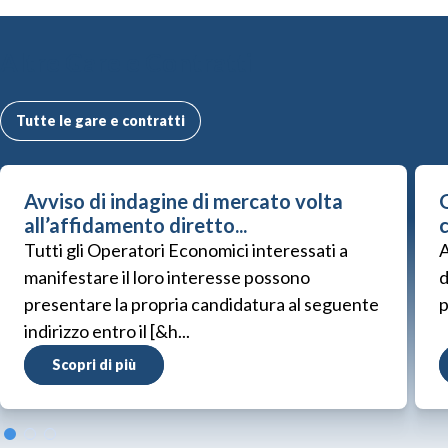
Altre Gare e Contratti
Tutte le gare e contratti
Avviso di indagine di mercato volta
G
all’affidamento diretto...
Tutti gli Operatori Economici interessati a
A
manifestare il loro interesse possono
d
presentare la propria candidatura al seguente
p
indirizzo entro il [&h...
Scopri di più