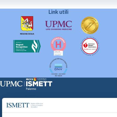
Link utili
Sede Clinica:
Via E. Tricomi 5 90127 Palermo
Sede Sociale:
Via Discesa dei Giudici 4 90133 Palermo
Capitale sociale:
€2.000.000, interamente versato