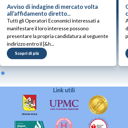
Avviso di indagine di mercato volta
G
all’affidamento diretto...
Tutti gli Operatori Economici interessati a
A
manifestare il loro interesse possono
d
presentare la propria candidatura al seguente
p
indirizzo entro il [&h...
Scopri di più
Link utili