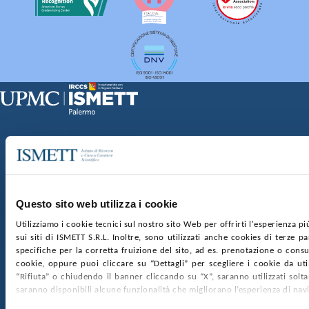
Sede Clinica:
Via E. Tricomi 5 90127 Palermo
Sede Sociale:
Via Discesa dei Giudici 4 90133 Palermo
Capitale sociale:
€2.000.000, interamente versato
Ufficio Registro delle imprese di Palermo
Questo sito web utilizza i cookie
nr. REA PA-201818 P.I. 04544550827
Utilizziamo i cookie tecnici sul nostro sito Web per offrirti l'esperienza p
sui siti di ISMETT S.R.L. Inoltre, sono utilizzati anche cookies di terze p
SOCIETÀ TRASPARENTE
WHISTLEBLOWING
specifiche per la corretta fruizione del sito, ad es. prenotazione o consul
GARE E CONTRATTI
PRIVACY
COOKIE POLICY
cookie, oppure puoi cliccare su “Dettagli” per scegliere i cookie da uti
SOSTIENICI
MAPPA DEL SITO
ACCESSIBILITÀ
“Rifiuta” o chiudendo il banner cliccando su “X”, saranno utilizzati sol
CONTATTI
saranno disponibili alcune funzionalità che migliorano l’esperienza di nav