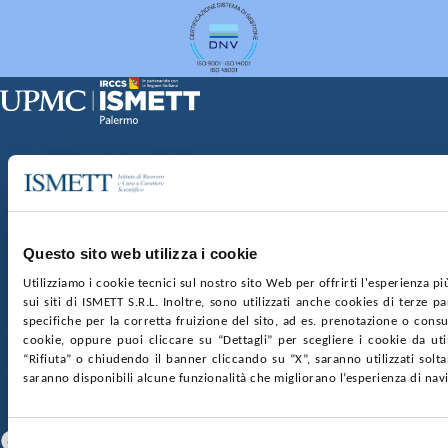
Sede Clinica:
Via E. Tricomi 5 90127 Palermo
Sede Sociale:
Via Discesa dei Giudici 4 90133 Palermo
Capitale sociale:
€2.000.000, interamente versato
Ufficio Registro delle imprese di Palermo
Questo sito web utilizza i cookie
nr. REA PA-201818 P.I. 04544550827
Utilizziamo i cookie tecnici sul nostro sito Web per offrirti l'esperienza p
sui siti di ISMETT S.R.L. Inoltre, sono utilizzati anche cookies di terze p
SOCIETÀ TRASPARENTE
WHISTLEBLOWING
specifiche per la corretta fruizione del sito, ad es. prenotazione o consul
GARE E CONTRATTI
PRIVACY
COOKIE POLICY
cookie, oppure puoi cliccare su “Dettagli” per scegliere i cookie da uti
SOSTIENICI
MAPPA DEL SITO
ACCESSIBILITÀ
“Rifiuta” o chiudendo il banner cliccando su “X”, saranno utilizzati sol
CONTATTI
saranno disponibili alcune funzionalità che migliorano l’esperienza di nav
SEGUICI SU
Facebook
Linkedin
Youtube
Selezione