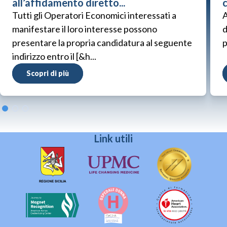
all’affidamento diretto...
Tutti gli Operatori Economici interessati a
A
manifestare il loro interesse possono
d
presentare la propria candidatura al seguente
p
indirizzo entro il [&h...
Scopri di più
Link utili