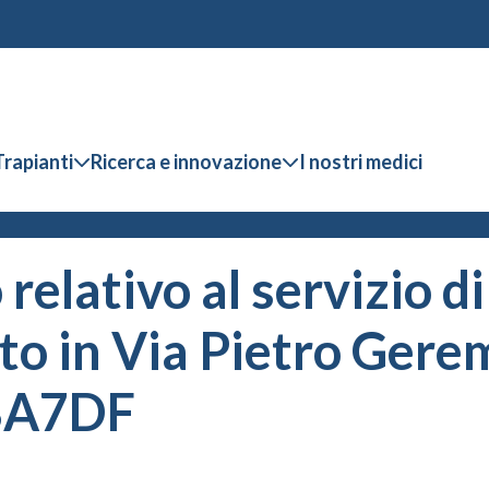
Trapianti
Ricerca e innovazione
I nostri medici
elativo al servizio di 
 in Via Pietro Geremi
BA7DF