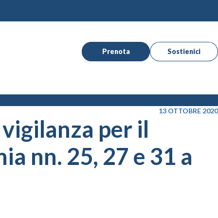
Prenota
Sostienici
13 OTTOBRE 2020
vigilanza per il
a nn. 25, 27 e 31 a