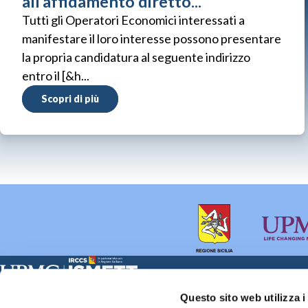
all’affidamento diretto...
Tutti gli Operatori Economici interessati a
manifestare il loro interesse possono presentare
la propria candidatura al seguente indirizzo
entro il [&h...
Scopri di più
Sede Clinica:
Sede Sociale:
Questo sito web utilizza i
Via E. Tricomi 5 90127 Palermo
Via Discesa dei Giudici 4 