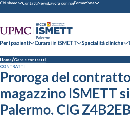
Chi siamo
Formazione
Contatti
News
Lavora con noi
Per i pazienti
Curarsi in ISMETT
Specialità cliniche
Home
Gare e contratti
CONTRATTI
Proroga del contratto r
magazzino ISMETT sito
Palermo. CIG Z4B2E