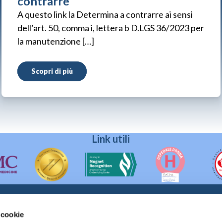
contrarre
A questo link la Determina a contrarre ai sensi
dell’art. 50, comma i, lettera b D.LGS 36/2023 per
la manutenzione […]
Scopri di più
Link utili
 cookie
90133 Palermo