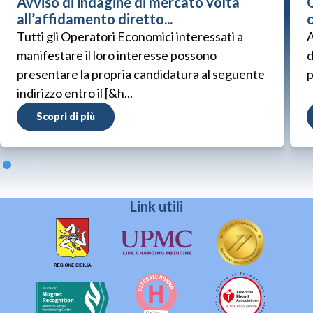
Avviso di indagine di mercato volta
G
all’affidamento diretto...
Tutti gli Operatori Economici interessati a
A
manifestare il loro interesse possono
d
presentare la propria candidatura al seguente
p
indirizzo entro il [&h...
Scopri di più
Link utili