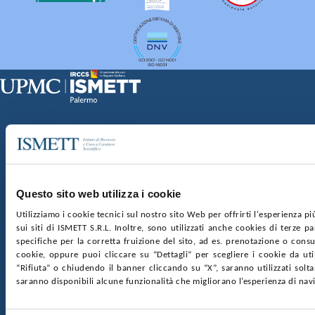
Sede Clinica:
Via E. Tricomi 5 90127 Palermo
Sede Sociale:
Via Discesa dei Giudici 4 90133 Palermo
Capitale sociale:
€2.000.000, interamente versato
Ufficio Registro delle imprese di Palermo
Questo sito web utilizza i cookie
nr. REA PA-201818 P.I. 04544550827
Utilizziamo i cookie tecnici sul nostro sito Web per offrirti l'esperienza p
sui siti di ISMETT S.R.L. Inoltre, sono utilizzati anche cookies di terze p
SOCIETÀ TRASPARENTE
WHISTLEBLOWING
specifiche per la corretta fruizione del sito, ad es. prenotazione o consul
GARE E CONTRATTI
PRIVACY
COOKIE POLICY
cookie, oppure puoi cliccare su “Dettagli” per scegliere i cookie da uti
SOSTIENICI
MAPPA DEL SITO
ACCESSIBILITÀ
“Rifiuta” o chiudendo il banner cliccando su “X”, saranno utilizzati sol
CONTATTI
saranno disponibili alcune funzionalità che migliorano l’esperienza di nav
SEGUICI SU